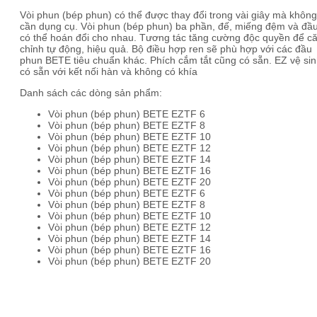
Vòi phun (bép phun) có thể được thay đổi trong vài giây mà không
cần dụng cụ. Vòi phun (bép phun) ba phần, đế, miếng đệm và đầ
có thể hoán đổi cho nhau. Tương tác tăng cường độc quyền để c
chỉnh tự động, hiệu quả. Bộ điều hợp ren sẽ phù hợp với các đầu
phun BETE tiêu chuẩn khác. Phích cắm tắt cũng có sẵn. EZ vệ si
có sẵn với kết nối hàn và không có khía
Danh sách các dòng sản phẩm:
Vòi phun (bép phun) BETE EZTF 6
Vòi phun (bép phun) BETE EZTF 8
Vòi phun (bép phun) BETE EZTF 10
Vòi phun (bép phun) BETE EZTF 12
Vòi phun (bép phun) BETE EZTF 14
Vòi phun (bép phun) BETE EZTF 16
Vòi phun (bép phun) BETE EZTF 20
Vòi phun (bép phun) BETE EZTF 6
Vòi phun (bép phun) BETE EZTF 8
Vòi phun (bép phun) BETE EZTF 10
Vòi phun (bép phun) BETE EZTF 12
Vòi phun (bép phun) BETE EZTF 14
Vòi phun (bép phun) BETE EZTF 16
Vòi phun (bép phun) BETE EZTF 20