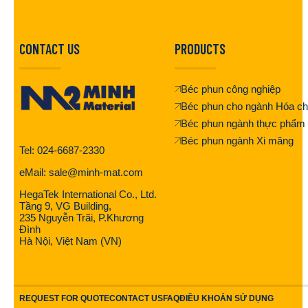
CONTACT US
PRODUCTS
Béc phun công nghiệp
Béc phun cho ngành Hóa ch
Béc phun ngành thực phẩm
Béc phun ngành Xi măng
Tel: 024-6687-2330
eMail: sale@minh-mat.com
HegaTek International Co., Ltd.
Tầng 9, VG Building,
235 Nguyễn Trãi, P.Khương
Đình
Hà Nội, Việt Nam (VN)
REQUEST FOR QUOTE
CONTACT US
FAQ
ĐIỀU KHOẢN SỬ DỤNG