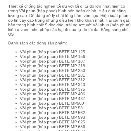
Thiết kế chống tắc nghẽn tối ưu với lối đi tự do lớn nhất hiện có
trong Vòi phun (bép phun) hình nón hoàn chỉnh. Hiệu quả năng
lượng cao. Dễ dàng xử lý chất lỏng bẩn, vón cục. Hiệu suất phun 
độ tin cậy cao trong những điều kiện khó khăn nhất. Hai cánh gạt
bên trong hình chữ S độc đáo, trái ngược với Vòi phun (bép phun)
kiểu x-vane, cho phép các hạt đi qua tự do tối đa. Bằng sáng chế
US
Danh sách các dòng sản phẩm:
Vòi phun (bép phun) BETE MP 125
Vòi phun (bép phun) BETE MP 156
Vòi phun (bép phun) BETE MP 187
Vòi phun (bép phun) BETE MP 218
Vòi phun (bép phun) BETE MP 250
Vòi phun (bép phun) BETE MP 281
Vòi phun (bép phun) BETE MP 312
Vòi phun (bép phun) BETE MP 343
Vòi phun (bép phun) BETE MP 375
Vòi phun (bép phun) BETE MP 406
Vòi phun (bép phun) BETE MP 437
Vòi phun (bép phun) BETE MP500
Vòi phun (bép phun) BETE MP 531
Vòi phun (bép phun) BETE MP 562
Vòi phun (bép phun) BETE MP 593
Vòi phun (bép phun) BETE MP 625
Vòi phun (bép phun) BETE MP 656