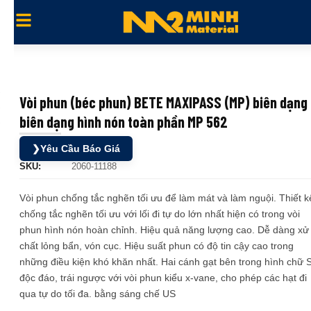
Vòi phun (béc phun) BETE MAXIPASS (MP) biên dạng
biên dạng hình nón toàn phần MP 562
❯
Yêu Cầu Báo Giá
SKU:
2060-11188
Vòi phun chống tắc nghẽn tối ưu để làm mát và làm nguội. Thiết k
chống tắc nghẽn tối ưu với lối đi tự do lớn nhất hiện có trong vòi
phun hình nón hoàn chỉnh. Hiệu quả năng lượng cao. Dễ dàng xử 
chất lỏng bẩn, vón cục. Hiệu suất phun có độ tin cậy cao trong
những điều kiện khó khăn nhất. Hai cánh gạt bên trong hình chữ 
độc đáo, trái ngược với vòi phun kiểu x-vane, cho phép các hạt đi
qua tự do tối đa. bằng sáng chế US