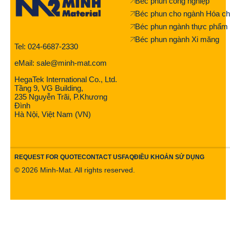
Béc phun công nghiệp
Béc phun cho ngành Hóa ch
Béc phun ngành thực phẩm
Béc phun ngành Xi măng
Tel: 024-6687-2330
eMail: sale@minh-mat.com
HegaTek International Co., Ltd.
Tầng 9, VG Building,
235 Nguyễn Trãi, P.Khương
Đình
Hà Nội, Việt Nam (VN)
REQUEST FOR QUOTE
CONTACT US
FAQ
ĐIỀU KHOẢN SỬ DỤNG
©
2026
Minh-Mat. All rights reserved.