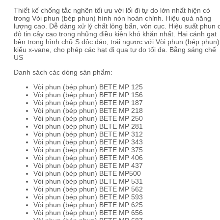
Thiết kế chống tắc nghẽn tối ưu với lối đi tự do lớn nhất hiện có
trong Vòi phun (bép phun) hình nón hoàn chỉnh. Hiệu quả năng
lượng cao. Dễ dàng xử lý chất lỏng bẩn, vón cục. Hiệu suất phun 
độ tin cậy cao trong những điều kiện khó khăn nhất. Hai cánh gạt
bên trong hình chữ S độc đáo, trái ngược với Vòi phun (bép phun)
kiểu x-vane, cho phép các hạt đi qua tự do tối đa. Bằng sáng chế
US
Danh sách các dòng sản phẩm:
Vòi phun (bép phun) BETE MP 125
Vòi phun (bép phun) BETE MP 156
Vòi phun (bép phun) BETE MP 187
Vòi phun (bép phun) BETE MP 218
Vòi phun (bép phun) BETE MP 250
Vòi phun (bép phun) BETE MP 281
Vòi phun (bép phun) BETE MP 312
Vòi phun (bép phun) BETE MP 343
Vòi phun (bép phun) BETE MP 375
Vòi phun (bép phun) BETE MP 406
Vòi phun (bép phun) BETE MP 437
Vòi phun (bép phun) BETE MP500
Vòi phun (bép phun) BETE MP 531
Vòi phun (bép phun) BETE MP 562
Vòi phun (bép phun) BETE MP 593
Vòi phun (bép phun) BETE MP 625
Vòi phun (bép phun) BETE MP 656