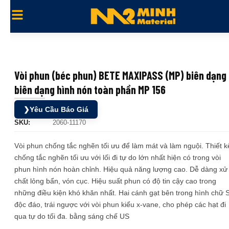
Vòi phun (béc phun) BETE MAXIPASS (MP) biên dạng
biên dạng hình nón toàn phần MP 156
❯
Yêu Cầu Báo Giá
SKU:
2060-11170
Vòi phun chống tắc nghẽn tối ưu để làm mát và làm nguội. Thiết k
chống tắc nghẽn tối ưu với lối đi tự do lớn nhất hiện có trong vòi
phun hình nón hoàn chỉnh. Hiệu quả năng lượng cao. Dễ dàng xử 
chất lỏng bẩn, vón cục. Hiệu suất phun có độ tin cậy cao trong
những điều kiện khó khăn nhất. Hai cánh gạt bên trong hình chữ 
độc đáo, trái ngược với vòi phun kiểu x-vane, cho phép các hạt đi
qua tự do tối đa. bằng sáng chế US