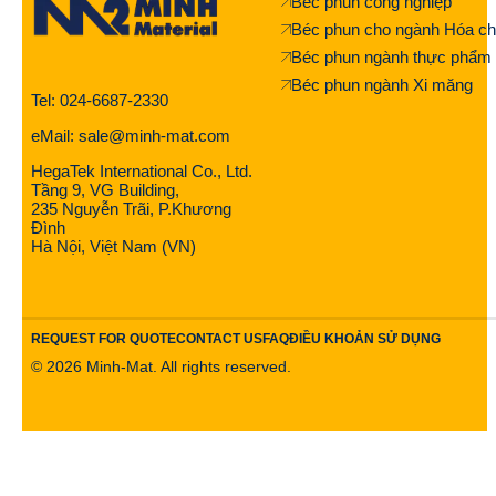
Béc phun công nghiệp
Béc phun cho ngành Hóa ch
Béc phun ngành thực phẩm
Béc phun ngành Xi măng
Tel: 024-6687-2330
eMail: sale@minh-mat.com
HegaTek International Co., Ltd.
Tầng 9, VG Building,
235 Nguyễn Trãi, P.Khương
Đình
Hà Nội, Việt Nam (VN)
REQUEST FOR QUOTE
CONTACT US
FAQ
ĐIỀU KHOẢN SỬ DỤNG
©
2026
Minh-Mat. All rights reserved.