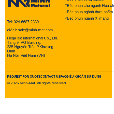
Béc phun cho ngành Hóa ch
Béc phun ngành thực phẩm
Béc phun ngành Xi măng
Tel: 024-6687-2330
eMail: sale@minh-mat.com
HegaTek International Co., Ltd.
Tầng 9, VG Building,
235 Nguyễn Trãi, P.Khương
Đình
Hà Nội, Việt Nam (VN)
REQUEST FOR QUOTE
CONTACT US
FAQ
ĐIỀU KHOẢN SỬ DỤNG
©
2026
Minh-Mat. All rights reserved.