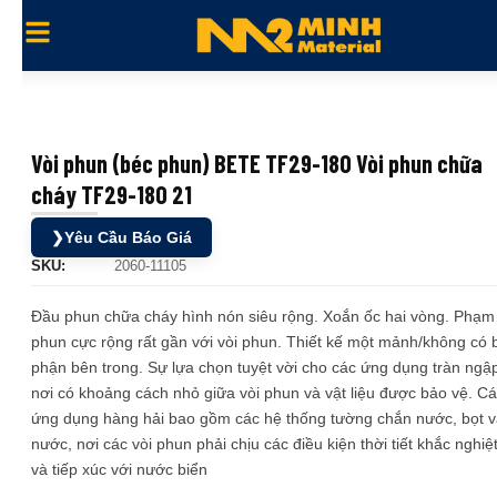
Vòi phun (béc phun) BETE TF29-180 Vòi phun chữa
cháy TF29-180 21
❯
Yêu Cầu Báo Giá
SKU:
2060-11105
Đầu phun chữa cháy hình nón siêu rộng. Xoắn ốc hai vòng. Phạm 
phun cực rộng rất gần với vòi phun. Thiết kế một mảnh/không có 
phận bên trong. Sự lựa chọn tuyệt vời cho các ứng dụng tràn ngậ
nơi có khoảng cách nhỏ giữa vòi phun và vật liệu được bảo vệ. C
ứng dụng hàng hải bao gồm các hệ thống tường chắn nước, bọt 
nước, nơi các vòi phun phải chịu các điều kiện thời tiết khắc nghiệ
và tiếp xúc với nước biển