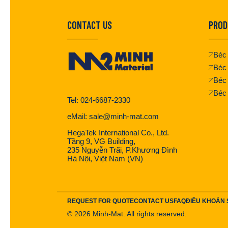
CONTACT US
PROD
Béc 
Béc 
Béc
Béc
Tel: 024-6687-2330
eMail: sale@minh-mat.com
HegaTek International Co., Ltd.
Tầng 9, VG Building,
235 Nguyễn Trãi, P.Khương Đình
Hà Nội, Việt Nam (VN)
REQUEST FOR QUOTE
CONTACT US
FAQ
ĐIỀU KHOẢN
©
2026
Minh-Mat. All rights reserved.