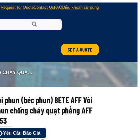
Request for Quote
Contact Us
FAQ
Điều khoản sử dụng
GET A QUOTE
PHẲNG AFF 2.53
i phun (béc phun) BETE AFF Vòi
hun chống cháy quạt phẳng AFF
.53
Yêu Cầu Báo Giá
❯