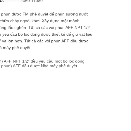
U:
2060-11080
i phun được FM phê duyệt để phun sương nước
 chữa cháy ngoài khơi. Xây dựng một mảnh.
ng tắc nghẽn. Tất cả các vòi phun AFF NPT 1/2′
 yêu cầu bộ lọc dòng được thiết kế để giữ vật liệu
′ và lớn hơn. Tất cả các vòi phun AFF đều được
à máy phê duyệt
n) AFF NPT 1/2" đều yêu cầu một bộ lọc dòng
(bép phun) AFF đều được Nhà máy phê duyệt