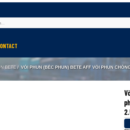
ONTACT
UN BETE
/
VÒI PHUN (BÉC PHUN) BETE AFF VÒI PHUN CHỐNG CHÁY QUẠT 
Vò
p
2