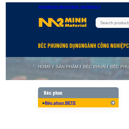
ADVANCED INDUSTRIAL MATERIALS
BÉC PHUN
ỨNG DỤNG
NGÀNH CÔNG NGHIỆP
C
Béc phun Inox
Rửa bề mặt
Hầm mỏ
HOME
/
SẢN PHẨM
/
BÉC PHUN
/
BÉC PH
Béc phun Đồng Brass
Làm mát
Hóa chất
Béc phun Nhựa PP
Dập bụi
Đóng tàu
Biên dạng hình nón đặc Full Cone
Xử lý khí
Thực phẩm
Béc phun
Biên dạng hình nón rỗng Hollow Cone
Phun hóa chất
Dệt may
Béc phun BETE
Biên dạng quạt Flat Fan
Làm ẩm, phun sương
Xi măng
Biên dạng tia thẳng Solid Jet
Hấp thụ khí
Xây dựng