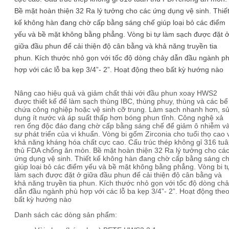
Bề mặt hoàn thiện 32 Ra lý tưởng cho các ứng dụng vệ sinh. Thiế
kế không hàn đang chờ cấp bằng sáng chế giúp loại bỏ các điểm
yếu và bề mặt không bằng phẳng. Vòng bi tự làm sạch được đặt 
giữa đầu phun để cải thiện độ cân bằng và khả năng truyền tia
phun. Kích thước nhỏ gọn với tốc độ dòng chảy dẫn đầu ngành p
hợp với các lỗ ba kẹp 3/4”- 2”. Hoạt động theo bất kỳ hướng nào
Nâng cao hiệu quả và giảm chất thải với đầu phun xoay HWS2
được thiết kế để làm sạch thùng IBC, thùng phuy, thùng và các bể
chứa công nghiệp hoặc vệ sinh cỡ trung. Làm sạch nhanh hơn, s
dụng ít nước và áp suất thấp hơn bóng phun tĩnh. Công nghệ xả
ren ống độc đáo đang chờ cấp bằng sáng chế để giảm ô nhiễm v
sự phát triển của vi khuẩn. Vòng bi gốm Zirconia cho tuổi thọ cao 
khả năng kháng hóa chất cực cao. Cấu trúc thép không gỉ 316 tu
thủ FDA chống ăn mòn. Bề mặt hoàn thiện 32 Ra lý tưởng cho cá
ứng dụng vệ sinh. Thiết kế không hàn đang chờ cấp bằng sáng c
giúp loại bỏ các điểm yếu và bề mặt không bằng phẳng. Vòng bi t
làm sạch được đặt ở giữa đầu phun để cải thiện độ cân bằng và
khả năng truyền tia phun. Kích thước nhỏ gọn với tốc độ dòng ch
dẫn đầu ngành phù hợp với các lỗ ba kẹp 3/4”- 2”. Hoạt động the
bất kỳ hướng nào
Danh sách các dòng sản phẩm: