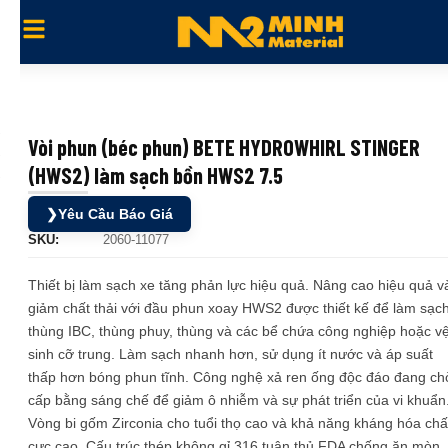
Vòi phun (béc phun) BETE HYDROWHIRL STINGER
(HWS2) làm sạch bồn HWS2 7.5
❯
Yêu Cầu Báo Giá
SKU:
2060-11077
Thiết bị làm sạch xe tăng phản lực hiệu quả. Nâng cao hiệu quả v
giảm chất thải với đầu phun xoay HWS2 được thiết kế để làm sạc
thùng IBC, thùng phuy, thùng và các bể chứa công nghiệp hoặc v
sinh cỡ trung. Làm sạch nhanh hơn, sử dụng ít nước và áp suất
thấp hơn bóng phun tĩnh. Công nghệ xả ren ống độc đáo đang ch
cấp bằng sáng chế để giảm ô nhiễm và sự phát triển của vi khuẩn
Vòng bi gốm Zirconia cho tuổi thọ cao và khả năng kháng hóa chấ
cực cao. Cấu trúc thép không gỉ 316 tuân thủ FDA chống ăn mòn.