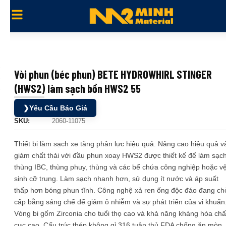
Vòi phun (béc phun) BETE HYDROWHIRL STINGER
(HWS2) làm sạch bồn HWS2 55
❯
Yêu Cầu Báo Giá
SKU:
2060-11075
Thiết bị làm sạch xe tăng phản lực hiệu quả. Nâng cao hiệu quả v
giảm chất thải với đầu phun xoay HWS2 được thiết kế để làm sạc
thùng IBC, thùng phuy, thùng và các bể chứa công nghiệp hoặc v
sinh cỡ trung. Làm sạch nhanh hơn, sử dụng ít nước và áp suất
thấp hơn bóng phun tĩnh. Công nghệ xả ren ống độc đáo đang ch
cấp bằng sáng chế để giảm ô nhiễm và sự phát triển của vi khuẩn
Vòng bi gốm Zirconia cho tuổi thọ cao và khả năng kháng hóa chấ
cực cao. Cấu trúc thép không gỉ 316 tuân thủ FDA chống ăn mòn.