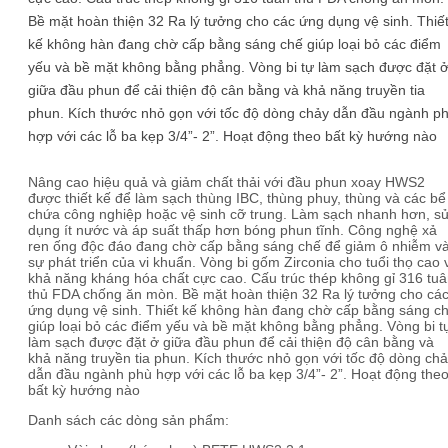
Bề mặt hoàn thiện 32 Ra lý tưởng cho các ứng dụng vệ sinh. Thiế
kế không hàn đang chờ cấp bằng sáng chế giúp loại bỏ các điểm
yếu và bề mặt không bằng phẳng. Vòng bi tự làm sạch được đặt 
giữa đầu phun để cải thiện độ cân bằng và khả năng truyền tia
phun. Kích thước nhỏ gọn với tốc độ dòng chảy dẫn đầu ngành p
hợp với các lỗ ba kẹp 3/4”- 2”. Hoạt động theo bất kỳ hướng nào
Nâng cao hiệu quả và giảm chất thải với đầu phun xoay HWS2
được thiết kế để làm sạch thùng IBC, thùng phuy, thùng và các bể
chứa công nghiệp hoặc vệ sinh cỡ trung. Làm sạch nhanh hơn, s
dụng ít nước và áp suất thấp hơn bóng phun tĩnh. Công nghệ xả
ren ống độc đáo đang chờ cấp bằng sáng chế để giảm ô nhiễm v
sự phát triển của vi khuẩn. Vòng bi gốm Zirconia cho tuổi thọ cao 
khả năng kháng hóa chất cực cao. Cấu trúc thép không gỉ 316 tu
thủ FDA chống ăn mòn. Bề mặt hoàn thiện 32 Ra lý tưởng cho cá
ứng dụng vệ sinh. Thiết kế không hàn đang chờ cấp bằng sáng c
giúp loại bỏ các điểm yếu và bề mặt không bằng phẳng. Vòng bi t
làm sạch được đặt ở giữa đầu phun để cải thiện độ cân bằng và
khả năng truyền tia phun. Kích thước nhỏ gọn với tốc độ dòng ch
dẫn đầu ngành phù hợp với các lỗ ba kẹp 3/4”- 2”. Hoạt động the
bất kỳ hướng nào
Danh sách các dòng sản phẩm: