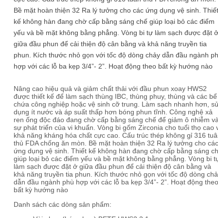
Bề mặt hoàn thiện 32 Ra lý tưởng cho các ứng dụng vệ sinh. Thiế
kế không hàn đang chờ cấp bằng sáng chế giúp loại bỏ các điểm
yếu và bề mặt không bằng phẳng. Vòng bi tự làm sạch được đặt 
giữa đầu phun để cải thiện độ cân bằng và khả năng truyền tia
phun. Kích thước nhỏ gọn với tốc độ dòng chảy dẫn đầu ngành p
hợp với các lỗ ba kẹp 3/4”- 2”. Hoạt động theo bất kỳ hướng nào
Nâng cao hiệu quả và giảm chất thải với đầu phun xoay HWS2
được thiết kế để làm sạch thùng IBC, thùng phuy, thùng và các bể
chứa công nghiệp hoặc vệ sinh cỡ trung. Làm sạch nhanh hơn, s
dụng ít nước và áp suất thấp hơn bóng phun tĩnh. Công nghệ xả
ren ống độc đáo đang chờ cấp bằng sáng chế để giảm ô nhiễm v
sự phát triển của vi khuẩn. Vòng bi gốm Zirconia cho tuổi thọ cao 
khả năng kháng hóa chất cực cao. Cấu trúc thép không gỉ 316 tu
thủ FDA chống ăn mòn. Bề mặt hoàn thiện 32 Ra lý tưởng cho cá
ứng dụng vệ sinh. Thiết kế không hàn đang chờ cấp bằng sáng c
giúp loại bỏ các điểm yếu và bề mặt không bằng phẳng. Vòng bi t
làm sạch được đặt ở giữa đầu phun để cải thiện độ cân bằng và
khả năng truyền tia phun. Kích thước nhỏ gọn với tốc độ dòng ch
dẫn đầu ngành phù hợp với các lỗ ba kẹp 3/4”- 2”. Hoạt động the
bất kỳ hướng nào
Danh sách các dòng sản phẩm: