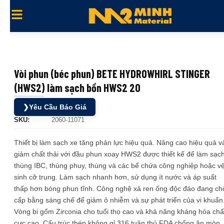
Vòi phun (béc phun) BETE HYDROWHIRL STINGER
(HWS2) làm sạch bồn HWS2 20
❯
Yêu Cầu Báo Giá
SKU:
2060-11071
Thiết bị làm sạch xe tăng phản lực hiệu quả. Nâng cao hiệu quả v
giảm chất thải với đầu phun xoay HWS2 được thiết kế để làm sạc
thùng IBC, thùng phuy, thùng và các bể chứa công nghiệp hoặc v
sinh cỡ trung. Làm sạch nhanh hơn, sử dụng ít nước và áp suất
thấp hơn bóng phun tĩnh. Công nghệ xả ren ống độc đáo đang ch
cấp bằng sáng chế để giảm ô nhiễm và sự phát triển của vi khuẩn
Vòng bi gốm Zirconia cho tuổi thọ cao và khả năng kháng hóa chấ
cực cao. Cấu trúc thép không gỉ 316 tuân thủ FDA chống ăn mòn.