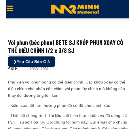
Vòi phun (béc phun) BETE SJ KHỚP PHUN XOAY CÓ
THỂ ĐIỀU CHỈNH 1/2 x 3/8 SJ
❯
Yêu Cầu Báo Giá
SKU:
2060-11051
Phụ kiện vòi phun bóng có thể điều chỉnh. Các khớp xoay có thể
điều chỉnh cho phép căn chỉnh vòi phun tùy chỉnh mà không cần
thay đổi đường ống tốn kém
. Kiểm soát tốt hơn hướng phun để có độ phủ chính xác
. Thiết kế chống rò rỉ. Tài liệu chế biến thực phẩm và đồ uống. Tải
PDF. Trụ sở Hoa Kỳ. Gọi chúng tôi hôm nay. Gửi email cho chúng
tôi ngay hôm nay. Các ứng dụng. Các ngành nghề. Các sản phẩm