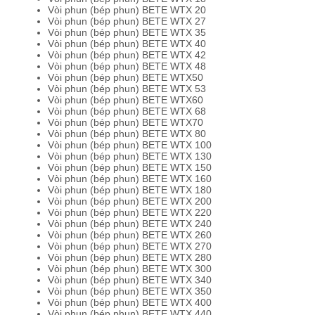
Vòi phun (bép phun) BETE WTX 20
Vòi phun (bép phun) BETE WTX 27
Vòi phun (bép phun) BETE WTX 35
Vòi phun (bép phun) BETE WTX 40
Vòi phun (bép phun) BETE WTX 42
Vòi phun (bép phun) BETE WTX 48
Vòi phun (bép phun) BETE WTX50
Vòi phun (bép phun) BETE WTX 53
Vòi phun (bép phun) BETE WTX60
Vòi phun (bép phun) BETE WTX 68
Vòi phun (bép phun) BETE WTX70
Vòi phun (bép phun) BETE WTX 80
Vòi phun (bép phun) BETE WTX 100
Vòi phun (bép phun) BETE WTX 130
Vòi phun (bép phun) BETE WTX 150
Vòi phun (bép phun) BETE WTX 160
Vòi phun (bép phun) BETE WTX 180
Vòi phun (bép phun) BETE WTX 200
Vòi phun (bép phun) BETE WTX 220
Vòi phun (bép phun) BETE WTX 240
Vòi phun (bép phun) BETE WTX 260
Vòi phun (bép phun) BETE WTX 270
Vòi phun (bép phun) BETE WTX 280
Vòi phun (bép phun) BETE WTX 300
Vòi phun (bép phun) BETE WTX 340
Vòi phun (bép phun) BETE WTX 350
Vòi phun (bép phun) BETE WTX 400
Vòi phun (bép phun) BETE WTX 440