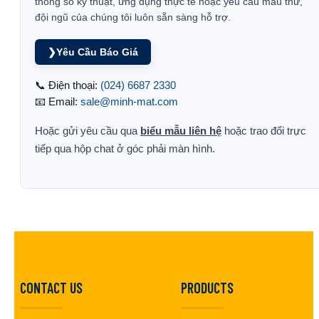
thông số kỹ thuật, ứng dụng thực tế hoặc yêu cầu mẫu thử,
đội ngũ của chúng tôi luôn sẵn sàng hỗ trợ.
❯
Yêu Cầu Báo Giá
📞 Điện thoại:
(024) 6687 2330
📧 Email:
sale@minh-mat.com
Hoặc gửi yêu cầu qua
biểu mẫu liên hệ
hoặc trao đổi trực
tiếp qua hộp chat ở góc phải màn hình.
CONTACT US
PRODUCTS