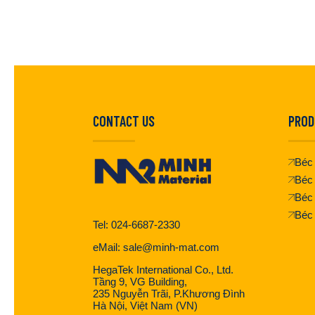
CONTACT US
PROD
Béc 
Béc 
Béc
Béc
Tel: 024-6687-2330
eMail: sale@minh-mat.com
HegaTek International Co., Ltd.
Tầng 9, VG Building,
235 Nguyễn Trãi, P.Khương Đình
Hà Nội, Việt Nam (VN)