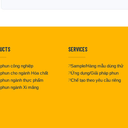
UCTS
SERVICES
phun công nghiệp
Sample/Hàng mẫu dùng thử
phun cho ngành Hóa chất
Ứng dụng/Giải pháp phun
 phun ngành thực phẩm
Chế tạo theo yêu cầu riêng
 phun ngành Xi măng