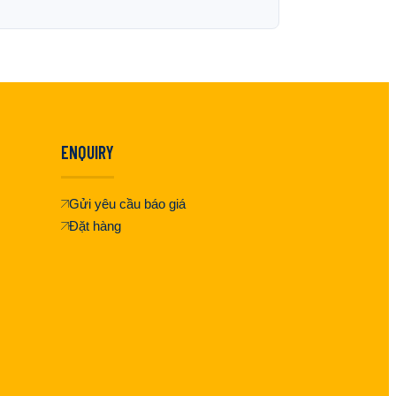
ENQUIRY
Gửi yêu cầu báo giá
Đặt hàng