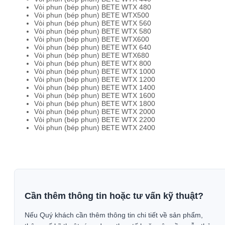
Vòi phun (bép phun) BETE WTX 480
Vòi phun (bép phun) BETE WTX500
Vòi phun (bép phun) BETE WTX 560
Vòi phun (bép phun) BETE WTX 580
Vòi phun (bép phun) BETE WTX600
Vòi phun (bép phun) BETE WTX 640
Vòi phun (bép phun) BETE WTX680
Vòi phun (bép phun) BETE WTX 800
Vòi phun (bép phun) BETE WTX 1000
Vòi phun (bép phun) BETE WTX 1200
Vòi phun (bép phun) BETE WTX 1400
Vòi phun (bép phun) BETE WTX 1600
Vòi phun (bép phun) BETE WTX 1800
Vòi phun (bép phun) BETE WTX 2000
Vòi phun (bép phun) BETE WTX 2200
Vòi phun (bép phun) BETE WTX 2400
Cần thêm thông tin hoặc tư vấn kỹ thuật?
Nếu Quý khách cần thêm thông tin chi tiết về sản phẩm,