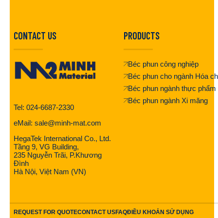
CONTACT US
PRODUCTS
Béc phun công nghiệp
Béc phun cho ngành Hóa ch
Béc phun ngành thực phẩm
Béc phun ngành Xi măng
Tel: 024-6687-2330
eMail: sale@minh-mat.com
HegaTek International Co., Ltd.
Tầng 9, VG Building,
235 Nguyễn Trãi, P.Khương
Đình
Hà Nội, Việt Nam (VN)
REQUEST FOR QUOTE
CONTACT US
FAQ
ĐIỀU KHOẢN SỬ DỤNG