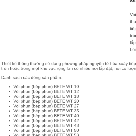
SK
Vòi
th
tiế
trò
lắp
Lối
Thiết kế thông thường sử dụng phương pháp nguyên tử hóa xoáy tiếp
tròn hoặc trong một khu vực rộng lớn có nhiều nơi lắp đặt, nơi có lượ
Danh sách các dòng sản phẩm:
Vòi phun (bép phun) BETE WT 10
Vòi phun (bép phun) BETE WT 12
Vòi phun (bép phun) BETE WT 18
Vòi phun (bép phun) BETE WT 20
Vòi phun (bép phun) BETE WT 27
Vòi phun (bép phun) BETE WT 35
Vòi phun (bép phun) BETE WT 40
Vòi phun (bép phun) BETE WT 42
Vòi phun (bép phun) BETE WT 48
Vòi phun (bép phun) BETE WT 50
Vòi phun (bép phun) BETE WT 53