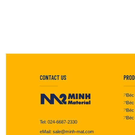
CONTACT US
PROD
Béc 
Béc 
Béc
Béc
Tel: 024-6687-2330
eMail: sale@minh-mat.com