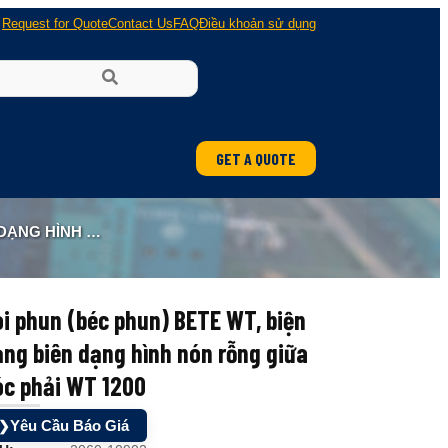
Request for Quote
Contact Us
FAQ
Điều khoản sử dụng
GET A QUOTE
GÓC PHẢI WT 1200
i phun (béc phun) BETE WT, biện
ng biên dạng hình nón rỗng giữa
óc phải WT 1200
Yêu Cầu Báo Giá
❯