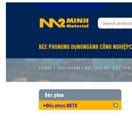
ADVANCED INDUSTRIAL MATERIALS
BÉC PHUN
ỨNG DỤNG
NGÀNH CÔNG NGHIỆP
C
Béc phun Inox
Rửa bề mặt
Hầm mỏ
HOME
/
SẢN PHẨM
/
BÉC PHUN
/
BÉC PH
Béc phun Đồng Brass
Làm mát
Hóa chất
Béc phun Nhựa PP
Dập bụi
Đóng tàu
Biên dạng hình nón đặc Full Cone
Xử lý khí
Thực phẩm
Béc phun
Biên dạng hình nón rỗng Hollow Cone
Phun hóa chất
Dệt may
Béc phun BETE
Biên dạng quạt Flat Fan
Làm ẩm, phun sương
Xi măng
Biên dạng tia thẳng Solid Jet
Hấp thụ khí
Xây dựng