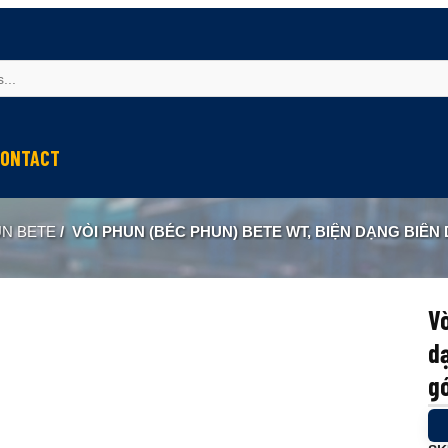
ONTACT
UN BETE
/
VÒI PHUN (BÉC PHUN) BETE WT, BIỆN DẠNG BIÊN DẠNG HÌNH NÓN RỖNG GIỮA 
Vò
dạ
g