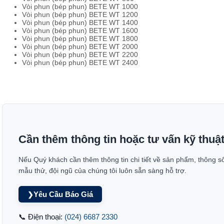
Vòi phun (bép phun) BETE WT 1000
Vòi phun (bép phun) BETE WT 1200
Vòi phun (bép phun) BETE WT 1400
Vòi phun (bép phun) BETE WT 1600
Vòi phun (bép phun) BETE WT 1800
Vòi phun (bép phun) BETE WT 2000
Vòi phun (bép phun) BETE WT 2200
Vòi phun (bép phun) BETE WT 2400
Cần thêm thông tin hoặc tư vấn kỹ thuậ
Nếu Quý khách cần thêm thông tin chi tiết về sản phẩm, thông s
mẫu thử, đội ngũ của chúng tôi luôn sẵn sàng hỗ trợ.
Yêu Cầu Báo Giá
❯
📞 Điện thoại:
(024) 6687 2330