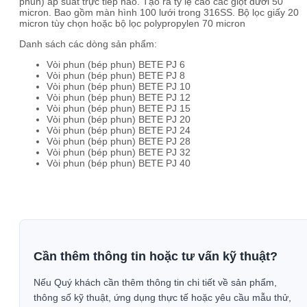
phun) áp suất trực tiếp nào. Tạo ra tỷ lệ cao các giọt dưới 50
micron. Bao gồm màn hình 100 lưới trong 316SS. Bộ lọc giấy 20
micron tùy chọn hoặc bộ lọc polypropylen 70 micron
Danh sách các dòng sản phẩm:
Vòi phun (bép phun) BETE PJ 6
Vòi phun (bép phun) BETE PJ 8
Vòi phun (bép phun) BETE PJ 10
Vòi phun (bép phun) BETE PJ 12
Vòi phun (bép phun) BETE PJ 15
Vòi phun (bép phun) BETE PJ 20
Vòi phun (bép phun) BETE PJ 24
Vòi phun (bép phun) BETE PJ 28
Vòi phun (bép phun) BETE PJ 32
Vòi phun (bép phun) BETE PJ 40
Cần thêm thông tin hoặc tư vấn kỹ thuật?
Nếu Quý khách cần thêm thông tin chi tiết về sản phẩm,
thông số kỹ thuật, ứng dụng thực tế hoặc yêu cầu mẫu thử,