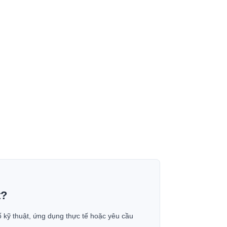
t?
ố kỹ thuật, ứng dụng thực tế hoặc yêu cầu