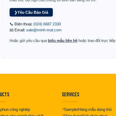
mẫu thử, đội ngũ của chúng tôi luôn sẵn sàng hỗ trợ.
Yêu Cầu Báo Giá
❯
📞 Điện thoại:
(024) 6687 2330
📧 Email:
sale@minh-mat.com
Hoặc gửi yêu cầu qua
biểu mẫu liên hệ
hoặc trao đổi trực tiế
UCTS
SERVICES
phun công nghiệp
Sample/Hàng mẫu dùng thử
phun cho ngành Hóa chất
Ứng dụng/Giải pháp phun