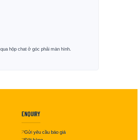
p qua hộp chat ở góc phải màn hình.
ENQUIRY
Gửi yêu cầu báo giá
Đặt hàng