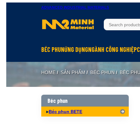
ADVANCED INDUSTRIAL MATERIALS
BÉC PHUN
ỨNG DỤNG
NGÀNH CÔNG NGHIỆP
C
Béc phun Inox
Rửa bề mặt
Hầm mỏ
HOME
/
SẢN PHẨM
/
BÉC PHUN
/
BÉC PH
Béc phun Đồng Brass
Làm mát
Hóa chất
Béc phun Nhựa PP
Dập bụi
Đóng tàu
Biên dạng hình nón đặc Full Cone
Xử lý khí
Thực phẩm
Béc phun
Biên dạng hình nón rỗng Hollow Cone
Phun hóa chất
Dệt may
Béc phun BETE
Biên dạng quạt Flat Fan
Làm ẩm, phun sương
Xi măng
Biên dạng tia thẳng Solid Jet
Hấp thụ khí
Xây dựng