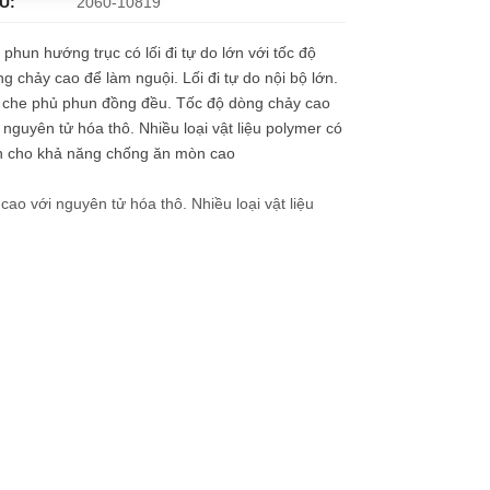
U:
2060-10819
 phun hướng trục có lối đi tự do lớn với tốc độ
g chảy cao để làm nguội. Lối đi tự do nội bộ lớn.
 che phủ phun đồng đều. Tốc độ dòng chảy cao
 nguyên tử hóa thô. Nhiều loại vật liệu polymer có
n cho khả năng chống ăn mòn cao
ao với nguyên tử hóa thô. Nhiều loại vật liệu