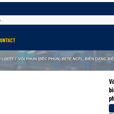
ONTACT
UN BETE
/
VÒI PHUN (BÉC PHUN) BETE NCFL, BIÊN DẠNG BIÊN DẠNG HÌNH NÓN T
Vò
bi
p