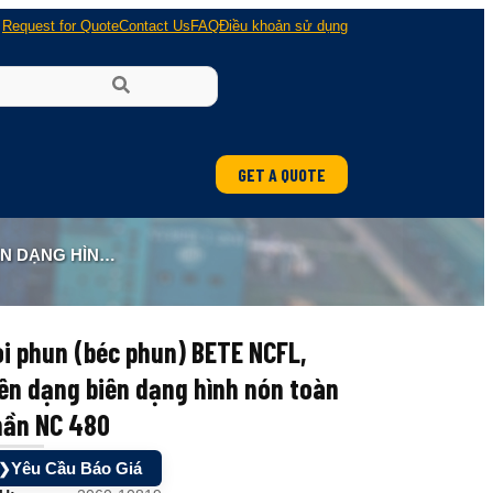
Request for Quote
Contact Us
FAQ
Điều khoản sử dụng
GET A QUOTE
OÀN PHẦN NC 480
i phun (béc phun) BETE NCFL,
ên dạng biên dạng hình nón toàn
hần NC 480
Yêu Cầu Báo Giá
❯