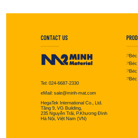
CONTACT US
PROD
Béc 
Béc 
Béc
Béc
Tel: 024-6687-2330
eMail: sale@minh-mat.com
HegaTek International Co., Ltd.
Tầng 9, VG Building,
235 Nguyễn Trãi, P.Khương Đình
Hà Nội, Việt Nam (VN)