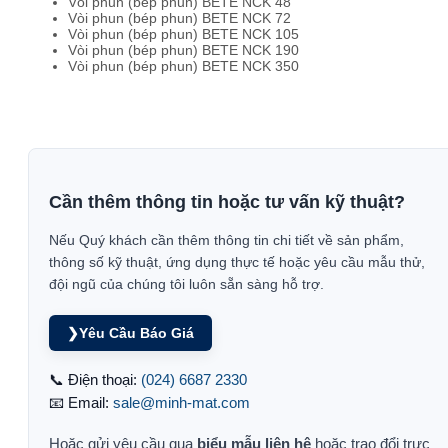
Vòi phun (bép phun) BETE NCK 48
Vòi phun (bép phun) BETE NCK 72
Vòi phun (bép phun) BETE NCK 105
Vòi phun (bép phun) BETE NCK 190
Vòi phun (bép phun) BETE NCK 350
Cần thêm thông tin hoặc tư vấn kỹ thuật?
Nếu Quý khách cần thêm thông tin chi tiết về sản phẩm,
thông số kỹ thuật, ứng dụng thực tế hoặc yêu cầu mẫu thử,
đội ngũ của chúng tôi luôn sẵn sàng hỗ trợ.
❯
Yêu Cầu Báo Giá
📞 Điện thoại:
(024) 6687 2330
📧 Email:
sale@minh-mat.com
Hoặc gửi yêu cầu qua
biểu mẫu liên hệ
hoặc trao đổi trực