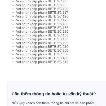
Vòi phun (bép phun) BETE SC 90
Vòi phun (bép phun) BETE SC 95
Vòi phun (bép phun) BETE SC 100
Vòi phun (bép phun) BETE SC 117
Vòi phun (bép phun) BETE SC 120
Vòi phun (bép phun) BETE SC 125
Vòi phun (bép phun) BETE SC 130
Vòi phun (bép phun) BETE SC 135
Vòi phun (bép phun) BETE SC 160
Vòi phun (bép phun) BETE SC 180
Vòi phun (bép phun) BETE SC 188
Vòi phun (bép phun) BETE SC 200
Vòi phun (bép phun) BETE SC 210
Vòi phun (bép phun) BETE SC 250
Vòi phun (bép phun) BETE SC 350
Vòi phun (bép phun) BETE SC 480
Vòi phun (bép phun) BETE SC 615
Cần thêm thông tin hoặc tư vấn kỹ thuật?
Nếu Quý khách cần thêm thông tin chi tiết về sản phẩm,