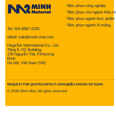
Béc phun công nghiệp
Béc phun cho ngành Hóa ch
Béc phun ngành thực phẩm
Béc phun ngành Xi măng
Tel: 024-6687-2330
eMail: sale@minh-mat.com
HegaTek International Co., Ltd.
Tầng 9, VG Building,
235 Nguyễn Trãi, P.Khương
Đình
Hà Nội, Việt Nam (VN)
REQUEST FOR QUOTE
CONTACT US
FAQ
ĐIỀU KHOẢN SỬ DỤNG
©
2026
Minh-Mat. All rights reserved.