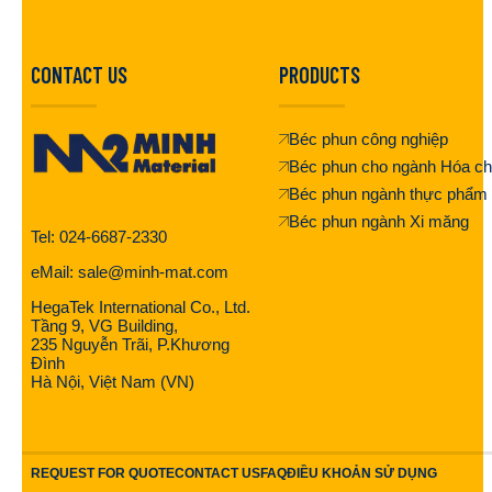
CONTACT US
PRODUCTS
Béc phun công nghiệp
Béc phun cho ngành Hóa ch
Béc phun ngành thực phẩm
Béc phun ngành Xi măng
Tel: 024-6687-2330
eMail: sale@minh-mat.com
HegaTek International Co., Ltd.
Tầng 9, VG Building,
235 Nguyễn Trãi, P.Khương
Đình
Hà Nội, Việt Nam (VN)
REQUEST FOR QUOTE
CONTACT US
FAQ
ĐIỀU KHOẢN SỬ DỤNG