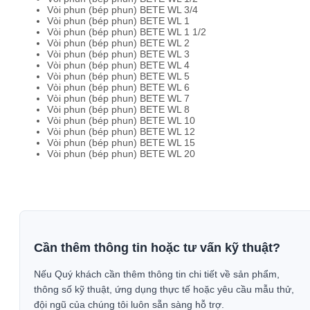
Vòi phun (bép phun) BETE WL 3/4
Vòi phun (bép phun) BETE WL 1
Vòi phun (bép phun) BETE WL 1 1/2
Vòi phun (bép phun) BETE WL 2
Vòi phun (bép phun) BETE WL 3
Vòi phun (bép phun) BETE WL 4
Vòi phun (bép phun) BETE WL 5
Vòi phun (bép phun) BETE WL 6
Vòi phun (bép phun) BETE WL 7
Vòi phun (bép phun) BETE WL 8
Vòi phun (bép phun) BETE WL 10
Vòi phun (bép phun) BETE WL 12
Vòi phun (bép phun) BETE WL 15
Vòi phun (bép phun) BETE WL 20
Cần thêm thông tin hoặc tư vấn kỹ thuật?
Nếu Quý khách cần thêm thông tin chi tiết về sản phẩm,
thông số kỹ thuật, ứng dụng thực tế hoặc yêu cầu mẫu thử,
đội ngũ của chúng tôi luôn sẵn sàng hỗ trợ.