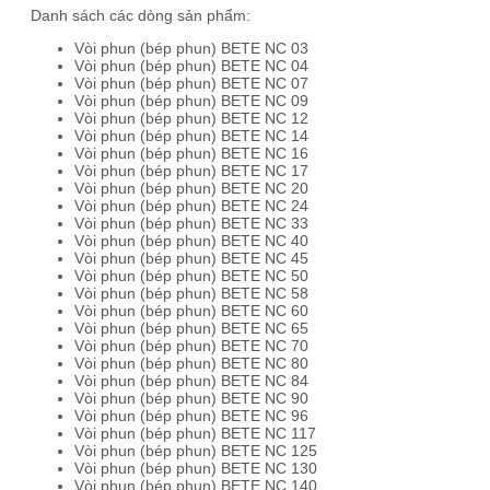
Danh sách các dòng sản phẩm:
Vòi phun (bép phun) BETE NC 03
Vòi phun (bép phun) BETE NC 04
Vòi phun (bép phun) BETE NC 07
Vòi phun (bép phun) BETE NC 09
Vòi phun (bép phun) BETE NC 12
Vòi phun (bép phun) BETE NC 14
Vòi phun (bép phun) BETE NC 16
Vòi phun (bép phun) BETE NC 17
Vòi phun (bép phun) BETE NC 20
Vòi phun (bép phun) BETE NC 24
Vòi phun (bép phun) BETE NC 33
Vòi phun (bép phun) BETE NC 40
Vòi phun (bép phun) BETE NC 45
Vòi phun (bép phun) BETE NC 50
Vòi phun (bép phun) BETE NC 58
Vòi phun (bép phun) BETE NC 60
Vòi phun (bép phun) BETE NC 65
Vòi phun (bép phun) BETE NC 70
Vòi phun (bép phun) BETE NC 80
Vòi phun (bép phun) BETE NC 84
Vòi phun (bép phun) BETE NC 90
Vòi phun (bép phun) BETE NC 96
Vòi phun (bép phun) BETE NC 117
Vòi phun (bép phun) BETE NC 125
Vòi phun (bép phun) BETE NC 130
Vòi phun (bép phun) BETE NC 140