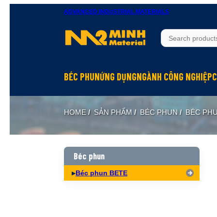
ADVANCED INDUSTRIAL MATERIALS
BÉC PHUN
ỨNG DỤNG
NGÀNH CÔNG NGHIỆP
C
Béc phun Inox
Rửa bề mặt
Hầm mỏ
HOME
/
SẢN PHẨM
/
BÉC PHUN
/
BÉC PH
Béc phun Đồng Brass
Làm mát
Hóa chất
Béc phun Nhựa PP
Dập bụi
Đóng tàu
Biên dạng hình nón đặc Full Cone
Xử lý khí
Thực phẩm
Béc phun
Biên dạng hình nón rỗng Hollow Cone
Phun hóa chất
Dệt may
Béc phun BETE
Biên dạng quạt Flat Fan
Làm ẩm, phun sương
Xi măng
Biên dạng tia thẳng Solid Jet
Hấp thụ khí
Xây dựng