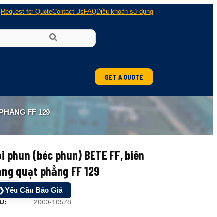
Request for Quote
Contact Us
FAQ
Điều khoản sử dụng
GET A QUOTE
 PHẲNG FF 129
i phun (béc phun) BETE FF, biên
ạng quạt phẳng FF 129
Yêu Cầu Báo Giá
❯
U:
2060-10578