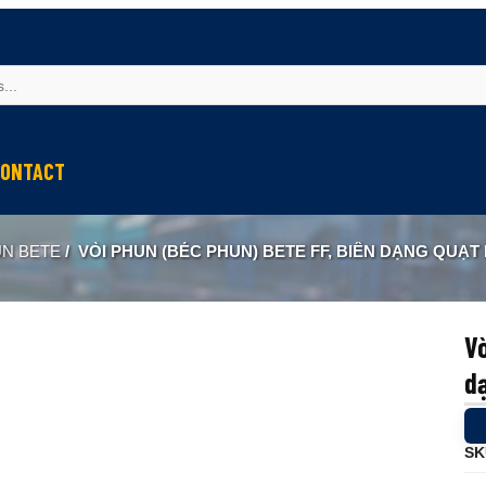
ONTACT
UN BETE
/
VÒI PHUN (BÉC PHUN) BETE FF, BIÊN DẠNG QUẠT
Vò
d
SK