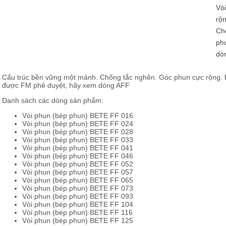
Vòi
rộ
Chố
ph
dò
Cấu trúc bền vững một mảnh. Chống tắc nghẽn. Góc phun cực rộng. 
được FM phê duyệt, hãy xem dòng AFF
Danh sách các dòng sản phẩm:
Vòi phun (bép phun) BETE FF 016
Vòi phun (bép phun) BETE FF 024
Vòi phun (bép phun) BETE FF 028
Vòi phun (bép phun) BETE FF 033
Vòi phun (bép phun) BETE FF 041
Vòi phun (bép phun) BETE FF 046
Vòi phun (bép phun) BETE FF 052
Vòi phun (bép phun) BETE FF 057
Vòi phun (bép phun) BETE FF 065
Vòi phun (bép phun) BETE FF 073
Vòi phun (bép phun) BETE FF 093
Vòi phun (bép phun) BETE FF 104
Vòi phun (bép phun) BETE FF 116
Vòi phun (bép phun) BETE FF 125