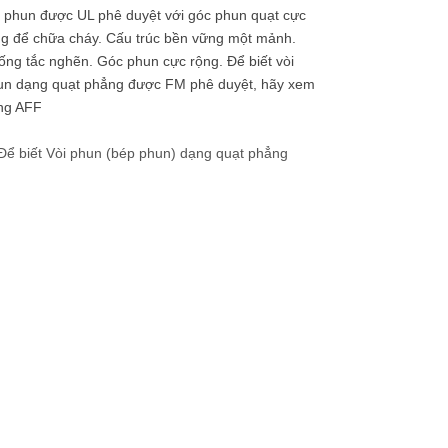
 phun được UL phê duyệt với góc phun quạt cực
ng để chữa cháy. Cấu trúc bền vững một mảnh.
ng tắc nghẽn. Góc phun cực rộng. Để biết vòi
un dạng quạt phẳng được FM phê duyệt, hãy xem
ng AFF
Để biết Vòi phun (bép phun) dạng quạt phẳng