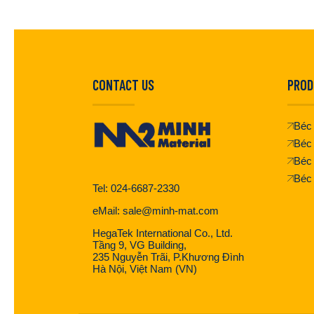
CONTACT US
PROD
Béc 
Béc 
Béc
Béc
Tel: 024-6687-2330
eMail: sale@minh-mat.com
HegaTek International Co., Ltd.
Tầng 9, VG Building,
235 Nguyễn Trãi, P.Khương Đình
Hà Nội, Việt Nam (VN)