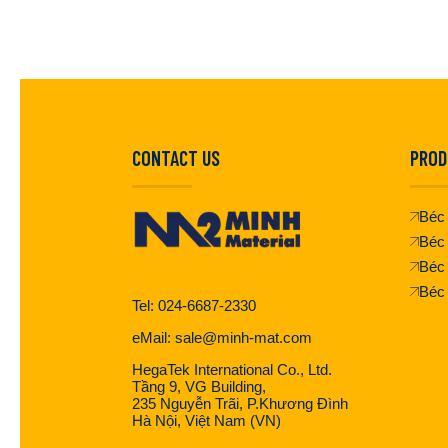
CONTACT US
PROD
Béc 
Béc 
Béc
Béc
Tel: 024-6687-2330
eMail: sale@minh-mat.com
HegaTek International Co., Ltd.
Tầng 9, VG Building,
235 Nguyễn Trãi, P.Khương Đình
Hà Nội, Việt Nam (VN)