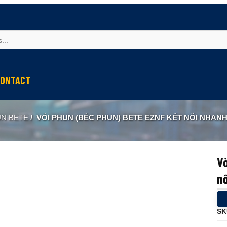
ONTACT
UN BETE
/
VÒI PHUN (BÉC PHUN) BETE EZNF KẾT NỐI NHANH
Vò
n
SK