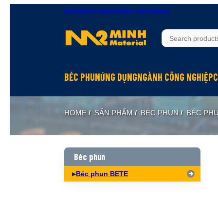
ADVANCED INDUSTRIAL MATERIALS
BÉC PHUN
ỨNG DỤNG
NGÀNH CÔNG NGHIỆP
C
Béc phun Inox
Rửa bề mặt
Hầm mỏ
HOME
/
SẢN PHẨM
/
BÉC PHUN
/
BÉC PH
Béc phun Đồng Brass
Làm mát
Hóa chất
Béc phun Nhựa PP
Dập bụi
Đóng tàu
Biên dạng hình nón đặc Full Cone
Xử lý khí
Thực phẩm
Béc phun
Biên dạng hình nón rỗng Hollow Cone
Phun hóa chất
Dệt may
Béc phun BETE
Biên dạng quạt Flat Fan
Làm ẩm, phun sương
Xi măng
Biên dạng tia thẳng Solid Jet
Hấp thụ khí
Xây dựng