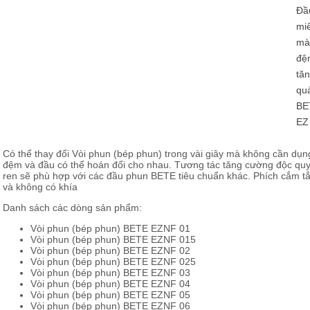
Đầu
miế
mà
đệ
tăn
quả
BET
EZ 
Có thể thay đổi Vòi phun (bép phun) trong vài giây mà không cần dụn
đệm và đầu có thể hoán đổi cho nhau. Tương tác tăng cường độc quy
ren sẽ phù hợp với các đầu phun BETE tiêu chuẩn khác. Phích cắm tắt
và không có khía
Danh sách các dòng sản phẩm:
Vòi phun (bép phun) BETE EZNF 01
Vòi phun (bép phun) BETE EZNF 015
Vòi phun (bép phun) BETE EZNF 02
Vòi phun (bép phun) BETE EZNF 025
Vòi phun (bép phun) BETE EZNF 03
Vòi phun (bép phun) BETE EZNF 04
Vòi phun (bép phun) BETE EZNF 05
Vòi phun (bép phun) BETE EZNF 06