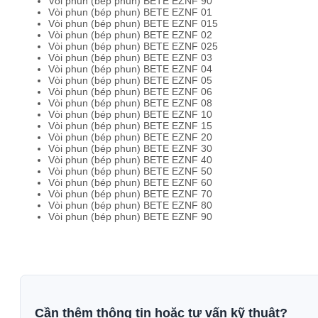
Vòi phun (bép phun) BETE EZNF 90
Vòi phun (bép phun) BETE EZNF 01
Vòi phun (bép phun) BETE EZNF 015
Vòi phun (bép phun) BETE EZNF 02
Vòi phun (bép phun) BETE EZNF 025
Vòi phun (bép phun) BETE EZNF 03
Vòi phun (bép phun) BETE EZNF 04
Vòi phun (bép phun) BETE EZNF 05
Vòi phun (bép phun) BETE EZNF 06
Vòi phun (bép phun) BETE EZNF 08
Vòi phun (bép phun) BETE EZNF 10
Vòi phun (bép phun) BETE EZNF 15
Vòi phun (bép phun) BETE EZNF 20
Vòi phun (bép phun) BETE EZNF 30
Vòi phun (bép phun) BETE EZNF 40
Vòi phun (bép phun) BETE EZNF 50
Vòi phun (bép phun) BETE EZNF 60
Vòi phun (bép phun) BETE EZNF 70
Vòi phun (bép phun) BETE EZNF 80
Vòi phun (bép phun) BETE EZNF 90
Cần thêm thông tin hoặc tư vấn kỹ thuật?