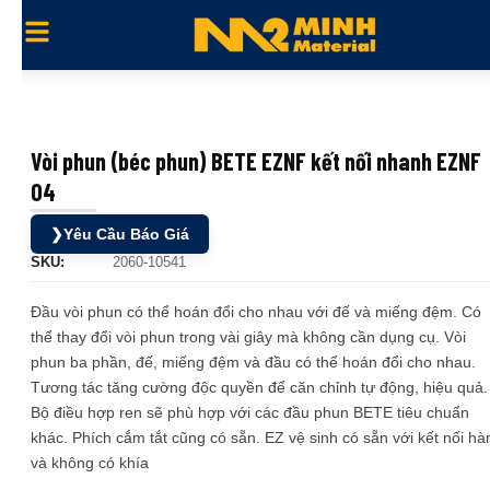
Vòi phun (béc phun) BETE EZNF kết nối nhanh EZNF
04
❯
Yêu Cầu Báo Giá
SKU:
2060-10541
Đầu vòi phun có thể hoán đổi cho nhau với đế và miếng đệm. Có
thể thay đổi vòi phun trong vài giây mà không cần dụng cụ. Vòi
phun ba phần, đế, miếng đệm và đầu có thể hoán đổi cho nhau.
Tương tác tăng cường độc quyền để căn chỉnh tự động, hiệu quả.
Bộ điều hợp ren sẽ phù hợp với các đầu phun BETE tiêu chuẩn
khác. Phích cắm tắt cũng có sẵn. EZ vệ sinh có sẵn với kết nối hà
và không có khía