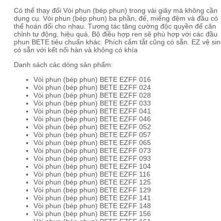
Có thể thay đổi Vòi phun (bép phun) trong vài giây mà không cần
dụng cụ. Vòi phun (bép phun) ba phần, đế, miếng đệm và đầu có
thể hoán đổi cho nhau. Tương tác tăng cường độc quyền để căn
chỉnh tự động, hiệu quả. Bộ điều hợp ren sẽ phù hợp với các đầu
phun BETE tiêu chuẩn khác. Phích cắm tắt cũng có sẵn. EZ vệ si
có sẵn với kết nối hàn và không có khía
Danh sách các dòng sản phẩm:
Vòi phun (bép phun) BETE EZFF 016
Vòi phun (bép phun) BETE EZFF 024
Vòi phun (bép phun) BETE EZFF 028
Vòi phun (bép phun) BETE EZFF 033
Vòi phun (bép phun) BETE EZFF 041
Vòi phun (bép phun) BETE EZFF 046
Vòi phun (bép phun) BETE EZFF 052
Vòi phun (bép phun) BETE EZFF 057
Vòi phun (bép phun) BETE EZFF 065
Vòi phun (bép phun) BETE EZFF 073
Vòi phun (bép phun) BETE EZFF 093
Vòi phun (bép phun) BETE EZFF 104
Vòi phun (bép phun) BETE EZFF 116
Vòi phun (bép phun) BETE EZFF 125
Vòi phun (bép phun) BETE EZFF 129
Vòi phun (bép phun) BETE EZFF 141
Vòi phun (bép phun) BETE EZFF 148
Vòi phun (bép phun) BETE EZFF 156