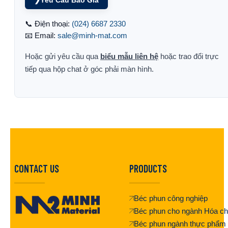
📞 Điện thoại:
(024) 6687 2330
📧 Email:
sale@minh-mat.com
Hoặc gửi yêu cầu qua
biểu mẫu liên hệ
hoặc trao đổi trực
tiếp qua hộp chat ở góc phải màn hình.
CONTACT US
PRODUCTS
Béc phun công nghiệp
Béc phun cho ngành Hóa ch
Béc phun ngành thực phẩm