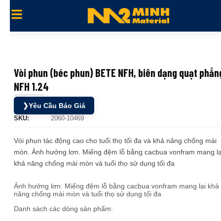
Vòi phun (béc phun) BETE NFH, biên dạng quạt phẳn
NFH 1.24
❯
Yêu Cầu Báo Giá
SKU:
2060-10469
Vòi phun tác động cao cho tuổi thọ tối đa và khả năng chống mài
mòn. Ảnh hưởng lơn. Miếng đệm lỗ bằng cacbua vonfram mang lạ
khả năng chống mài mòn và tuổi thọ sử dụng tối đa
Ảnh hưởng lơn. Miếng đệm lỗ bằng cacbua vonfram mang lại khả
năng chống mài mòn và tuổi thọ sử dụng tối đa
Danh sách các dòng sản phẩm: