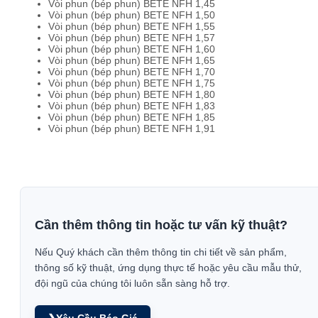
Vòi phun (bép phun) BETE NFH 1,45
Vòi phun (bép phun) BETE NFH 1,50
Vòi phun (bép phun) BETE NFH 1,55
Vòi phun (bép phun) BETE NFH 1,57
Vòi phun (bép phun) BETE NFH 1,60
Vòi phun (bép phun) BETE NFH 1,65
Vòi phun (bép phun) BETE NFH 1,70
Vòi phun (bép phun) BETE NFH 1,75
Vòi phun (bép phun) BETE NFH 1,80
Vòi phun (bép phun) BETE NFH 1,83
Vòi phun (bép phun) BETE NFH 1,85
Vòi phun (bép phun) BETE NFH 1,91
Cần thêm thông tin hoặc tư vấn kỹ thuật?
Nếu Quý khách cần thêm thông tin chi tiết về sản phẩm,
thông số kỹ thuật, ứng dụng thực tế hoặc yêu cầu mẫu thử,
đội ngũ của chúng tôi luôn sẵn sàng hỗ trợ.
❯
Yêu Cầu Báo Giá