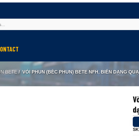
ONTACT
UN BETE
/
VÒI PHUN (BÉC PHUN) BETE NFH, BIÊN DẠNG QUẠT PH
Vò
d
SK