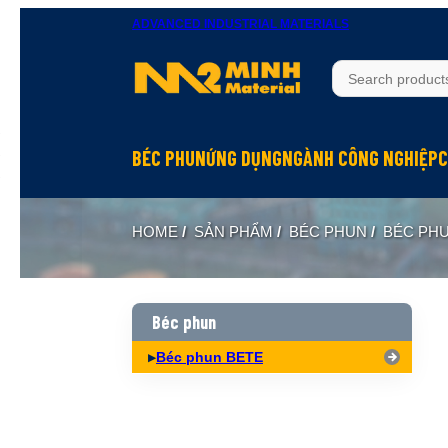
ADVANCED INDUSTRIAL MATERIALS
BÉC PHUN
ỨNG DỤNG
NGÀNH CÔNG NGHIỆP
C
Béc phun Inox
Rửa bề mặt
Hầm mỏ
HOME
/
SẢN PHẨM
/
BÉC PHUN
/
BÉC PH
Béc phun Đồng Brass
Làm mát
Hóa chất
Béc phun Nhựa PP
Dập bụi
Đóng tàu
Biên dạng hình nón đặc Full Cone
Xử lý khí
Thực phẩm
Béc phun
Biên dạng hình nón rỗng Hollow Cone
Phun hóa chất
Dệt may
Béc phun BETE
Biên dạng quạt Flat Fan
Làm ẩm, phun sương
Xi măng
Biên dạng tia thẳng Solid Jet
Hấp thụ khí
Xây dựng