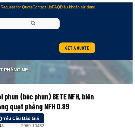
Request for Quote
Contact Us
FAQ
Điều khoản sử dụng
GET A QUOTE
ẲNG NFH 0.89
i phun (béc phun) BETE NFH, biên
ạng quạt phẳng NFH 0.89
Yêu Cầu Báo Giá
❯
U:
2060-10462