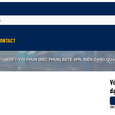
ONTACT
UN BETE
/
VÒI PHUN (BÉC PHUN) BETE SPN, BIÊN DẠNG QUẠT 
Vò
d
SK