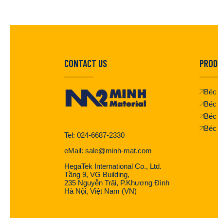
CONTACT US
PROD
Béc 
Béc 
Béc
Béc
Tel: 024-6687-2330
eMail: sale@minh-mat.com
HegaTek International Co., Ltd.
Tầng 9, VG Building,
235 Nguyễn Trãi, P.Khương Đình
Hà Nội, Việt Nam (VN)