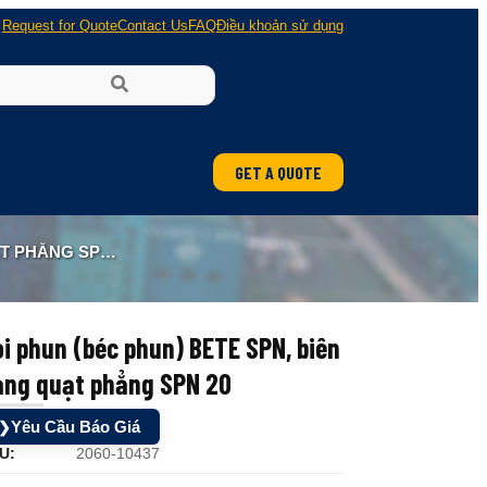
Request for Quote
Contact Us
FAQ
Điều khoản sử dụng
GET A QUOTE
PHẲNG SPN 20
i phun (béc phun) BETE SPN, biên
ạng quạt phẳng SPN 20
Yêu Cầu Báo Giá
❯
U:
2060-10437