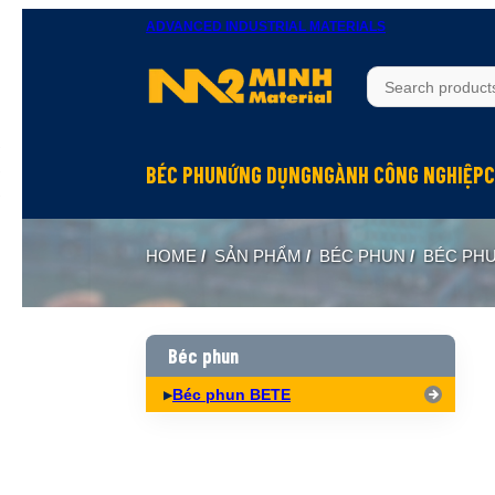
ADVANCED INDUSTRIAL MATERIALS
BÉC PHUN
ỨNG DỤNG
NGÀNH CÔNG NGHIỆP
C
Béc phun Inox
Rửa bề mặt
Hầm mỏ
HOME
/
SẢN PHẨM
/
BÉC PHUN
/
BÉC PH
Béc phun Đồng Brass
Làm mát
Hóa chất
Béc phun Nhựa PP
Dập bụi
Đóng tàu
Biên dạng hình nón đặc Full Cone
Xử lý khí
Thực phẩm
Béc phun
Biên dạng hình nón rỗng Hollow Cone
Phun hóa chất
Dệt may
Béc phun BETE
Biên dạng quạt Flat Fan
Làm ẩm, phun sương
Xi măng
Biên dạng tia thẳng Solid Jet
Hấp thụ khí
Xây dựng