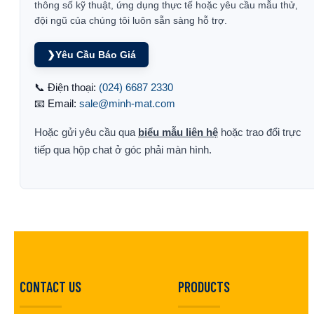
thông số kỹ thuật, ứng dụng thực tế hoặc yêu cầu mẫu thử,
đội ngũ của chúng tôi luôn sẵn sàng hỗ trợ.
❯
Yêu Cầu Báo Giá
📞 Điện thoại:
(024) 6687 2330
📧 Email:
sale@minh-mat.com
Hoặc gửi yêu cầu qua
biểu mẫu liên hệ
hoặc trao đổi trực
tiếp qua hộp chat ở góc phải màn hình.
CONTACT US
PRODUCTS