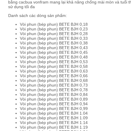
bằng cacbua vonfram mang lại khả năng chống mài mòn và tuổi t
sử dụng tối đa
Danh sách các dòng sản phẩm:
Vòi phun (bép phun) BETE BJH 0,18
Vòi phun (bép phun) BETE BJH 0,23
Vòi phun (bép phun) BETE BJH 0,28
Vòi phun (bép phun) BETE BJH 0,33
Vòi phun (bép phun) BETE BJH 0,38
Vòi phun (bép phun) BETE BJH 0,43
Vòi phun (bép phun) BETE BJH 0,45
Vòi phun (bép phun) BETE BJH 0,48
Vòi phun (bép phun) BETE BJH 0,53
Vòi phun (bép phun) BETE BJH 0,58
Vòi phun (bép phun) BETE BJH 0,63
Vòi phun (bép phun) BETE BJH 0,66
Vòi phun (bép phun) BETE BJH 0,68
Vòi phun (bép phun) BETE BJH 0,73
Vòi phun (bép phun) BETE BJH 0,78
Vòi phun (bép phun) BETE BJH 0,84
Vòi phun (bép phun) BETE BJH 0,89
Vòi phun (bép phun) BETE BJH 0,94
Vòi phun (bép phun) BETE BJH 0,99
Vòi phun (bép phun) BETE BJH 1.04
Vòi phun (bép phun) BETE BJH 1.09
Vòi phun (bép phun) BETE BJH 1.14
Vòi phun (bép phun) BETE BJH 1.19