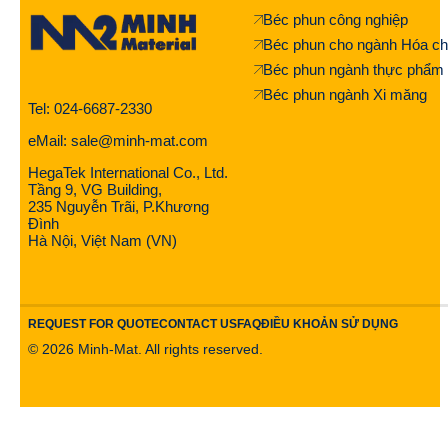
Béc phun công nghiệp
Béc phun cho ngành Hóa ch
Béc phun ngành thực phẩm
Béc phun ngành Xi măng
Tel: 024-6687-2330
eMail: sale@minh-mat.com
HegaTek International Co., Ltd.
Tầng 9, VG Building,
235 Nguyễn Trãi, P.Khương
Đình
Hà Nội, Việt Nam (VN)
REQUEST FOR QUOTE
CONTACT US
FAQ
ĐIỀU KHOẢN SỬ DỤNG
©
2026
Minh-Mat. All rights reserved.