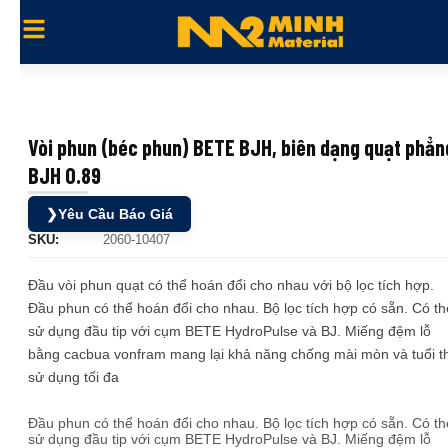
Vòi phun (béc phun) BETE BJH, biên dạng quạt phẳn
BJH 0.89
❯
Yêu Cầu Báo Giá
SKU:
2060-10407
Đầu vòi phun quạt có thể hoán đổi cho nhau với bộ lọc tích hợp.
Đầu phun có thể hoán đổi cho nhau. Bộ lọc tích hợp có sẵn. Có th
sử dụng đầu tip với cụm BETE HydroPulse và BJ. Miếng đệm lỗ
bằng cacbua vonfram mang lại khả năng chống mài mòn và tuổi t
sử dụng tối đa
Đầu phun có thể hoán đổi cho nhau. Bộ lọc tích hợp có sẵn. Có th
sử dụng đầu tip với cụm BETE HydroPulse và BJ. Miếng đệm lỗ