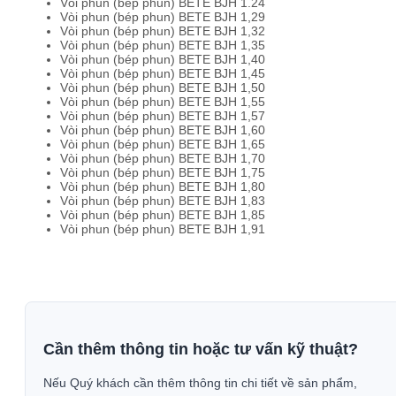
Vòi phun (bép phun) BETE BJH 1.24
Vòi phun (bép phun) BETE BJH 1,29
Vòi phun (bép phun) BETE BJH 1,32
Vòi phun (bép phun) BETE BJH 1,35
Vòi phun (bép phun) BETE BJH 1,40
Vòi phun (bép phun) BETE BJH 1,45
Vòi phun (bép phun) BETE BJH 1,50
Vòi phun (bép phun) BETE BJH 1,55
Vòi phun (bép phun) BETE BJH 1,57
Vòi phun (bép phun) BETE BJH 1,60
Vòi phun (bép phun) BETE BJH 1,65
Vòi phun (bép phun) BETE BJH 1,70
Vòi phun (bép phun) BETE BJH 1,75
Vòi phun (bép phun) BETE BJH 1,80
Vòi phun (bép phun) BETE BJH 1,83
Vòi phun (bép phun) BETE BJH 1,85
Vòi phun (bép phun) BETE BJH 1,91
Cần thêm thông tin hoặc tư vấn kỹ thuật?
Nếu Quý khách cần thêm thông tin chi tiết về sản phẩm,