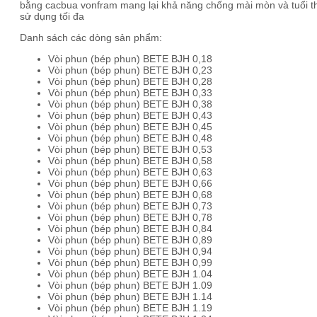
bằng cacbua vonfram mang lại khả năng chống mài mòn và tuổi t
sử dụng tối đa
Danh sách các dòng sản phẩm:
Vòi phun (bép phun) BETE BJH 0,18
Vòi phun (bép phun) BETE BJH 0,23
Vòi phun (bép phun) BETE BJH 0,28
Vòi phun (bép phun) BETE BJH 0,33
Vòi phun (bép phun) BETE BJH 0,38
Vòi phun (bép phun) BETE BJH 0,43
Vòi phun (bép phun) BETE BJH 0,45
Vòi phun (bép phun) BETE BJH 0,48
Vòi phun (bép phun) BETE BJH 0,53
Vòi phun (bép phun) BETE BJH 0,58
Vòi phun (bép phun) BETE BJH 0,63
Vòi phun (bép phun) BETE BJH 0,66
Vòi phun (bép phun) BETE BJH 0,68
Vòi phun (bép phun) BETE BJH 0,73
Vòi phun (bép phun) BETE BJH 0,78
Vòi phun (bép phun) BETE BJH 0,84
Vòi phun (bép phun) BETE BJH 0,89
Vòi phun (bép phun) BETE BJH 0,94
Vòi phun (bép phun) BETE BJH 0,99
Vòi phun (bép phun) BETE BJH 1.04
Vòi phun (bép phun) BETE BJH 1.09
Vòi phun (bép phun) BETE BJH 1.14
Vòi phun (bép phun) BETE BJH 1.19