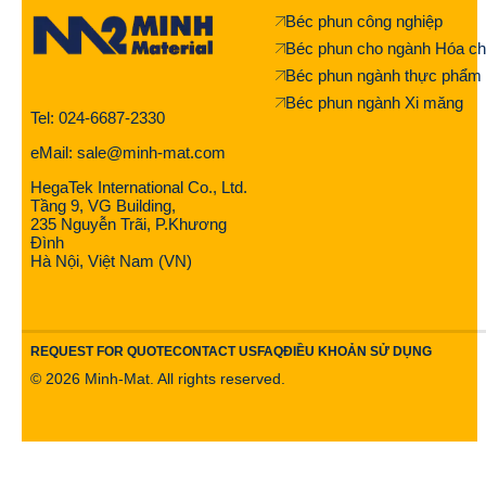
Béc phun công nghiệp
Béc phun cho ngành Hóa ch
Béc phun ngành thực phẩm
Béc phun ngành Xi măng
Tel: 024-6687-2330
eMail: sale@minh-mat.com
HegaTek International Co., Ltd.
Tầng 9, VG Building,
235 Nguyễn Trãi, P.Khương
Đình
Hà Nội, Việt Nam (VN)
REQUEST FOR QUOTE
CONTACT US
FAQ
ĐIỀU KHOẢN SỬ DỤNG
©
2026
Minh-Mat. All rights reserved.