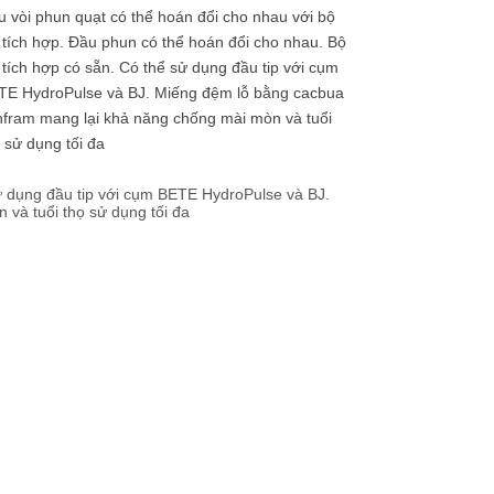
 vòi phun quạt có thể hoán đổi cho nhau với bộ
 tích hợp. Đầu phun có thể hoán đổi cho nhau. Bộ
 tích hợp có sẵn. Có thể sử dụng đầu tip với cụm
TE HydroPulse và BJ. Miếng đệm lỗ bằng cacbua
nfram mang lại khả năng chống mài mòn và tuổi
 sử dụng tối đa
sử dụng đầu tip với cụm BETE HydroPulse và BJ.
và tuổi thọ sử dụng tối đa