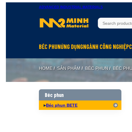
ADVANCED INDUSTRIAL MATERIALS
BÉC PHUN
ỨNG DỤNG
NGÀNH CÔNG NGHIỆP
C
Béc phun Inox
Rửa bề mặt
Hầm mỏ
HOME
/
SẢN PHẨM
/
BÉC PHUN
/
BÉC PH
Béc phun Đồng Brass
Làm mát
Hóa chất
Béc phun Nhựa PP
Dập bụi
Đóng tàu
Biên dạng hình nón đặc Full Cone
Xử lý khí
Thực phẩm
Béc phun
Biên dạng hình nón rỗng Hollow Cone
Phun hóa chất
Dệt may
Béc phun BETE
Biên dạng quạt Flat Fan
Làm ẩm, phun sương
Xi măng
Biên dạng tia thẳng Solid Jet
Hấp thụ khí
Xây dựng