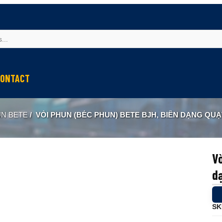
ONTACT
UN BETE
/
VÒI PHUN (BÉC PHUN) BETE BJH, BIÊN DẠNG QUẠT PH
Vò
d
SK