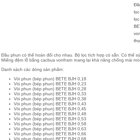
Đầu
lọc
lọc
BE
vo
thọ
Đầu phun có thể hoán đổi cho nhau. Bộ lọc tích hợp có sẵn. Có thể 
Miếng đệm lỗ bằng cacbua vonfram mang lại khả năng chống mài mòn 
Danh sách các dòng sản phẩm:
Vòi phun (bép phun) BETE BJH 0,18
Vòi phun (bép phun) BETE BJH 0,23
Vòi phun (bép phun) BETE BJH 0,28
Vòi phun (bép phun) BETE BJH 0,33
Vòi phun (bép phun) BETE BJH 0,38
Vòi phun (bép phun) BETE BJH 0,43
Vòi phun (bép phun) BETE BJH 0,45
Vòi phun (bép phun) BETE BJH 0,48
Vòi phun (bép phun) BETE BJH 0,53
Vòi phun (bép phun) BETE BJH 0,58
Vòi phun (bép phun) BETE BJH 0,63
Vòi phun (bép phun) BETE BJH 0,66
Vòi phun (bép phun) BETE BJH 0,68