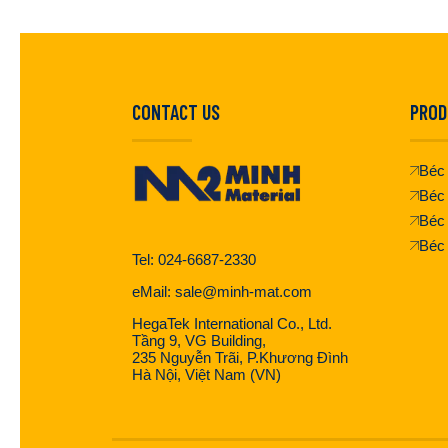
CONTACT US
PROD
Béc 
Béc 
Béc
Béc
Tel: 024-6687-2330
eMail: sale@minh-mat.com
HegaTek International Co., Ltd.
Tầng 9, VG Building,
235 Nguyễn Trãi, P.Khương Đình
Hà Nội, Việt Nam (VN)