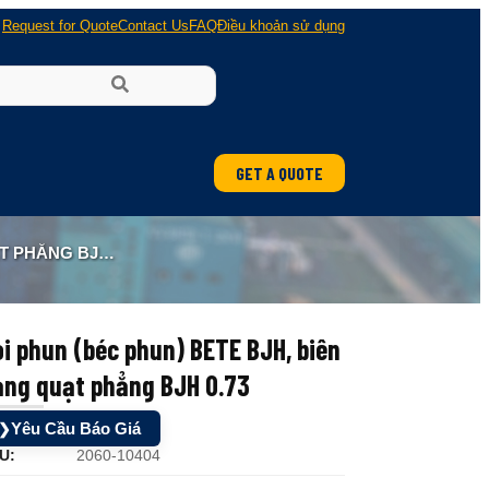
Request for Quote
Contact Us
FAQ
Điều khoản sử dụng
GET A QUOTE
ẲNG BJH 0.73
i phun (béc phun) BETE BJH, biên
ạng quạt phẳng BJH 0.73
Yêu Cầu Báo Giá
❯
U:
2060-10404