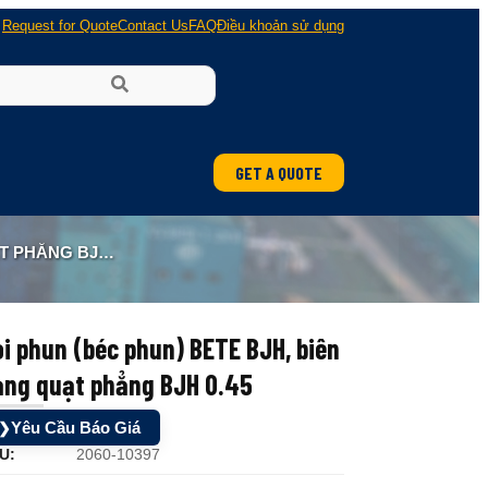
Request for Quote
Contact Us
FAQ
Điều khoản sử dụng
GET A QUOTE
ẲNG BJH 0.45
i phun (béc phun) BETE BJH, biên
ạng quạt phẳng BJH 0.45
Yêu Cầu Báo Giá
❯
U:
2060-10397