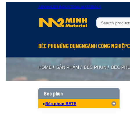
ADVANCED INDUSTRIAL MATERIALS
BÉC PHUN
ỨNG DỤNG
NGÀNH CÔNG NGHIỆP
C
Béc phun Inox
Rửa bề mặt
Hầm mỏ
HOME
/
SẢN PHẨM
/
BÉC PHUN
/
BÉC PH
Béc phun Đồng Brass
Làm mát
Hóa chất
Béc phun Nhựa PP
Dập bụi
Đóng tàu
Biên dạng hình nón đặc Full Cone
Xử lý khí
Thực phẩm
Béc phun
Biên dạng hình nón rỗng Hollow Cone
Phun hóa chất
Dệt may
Béc phun BETE
Biên dạng quạt Flat Fan
Làm ẩm, phun sương
Xi măng
Biên dạng tia thẳng Solid Jet
Hấp thụ khí
Xây dựng