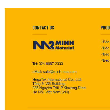
CONTACT US
PROD
Béc 
Béc 
Béc
Béc
Tel: 024-6687-2330
eMail: sale@minh-mat.com
HegaTek International Co., Ltd.
Tầng 9, VG Building,
235 Nguyễn Trãi, P.Khương Đình
Hà Nội, Việt Nam (VN)