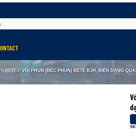
ONTACT
UN BETE
/
VÒI PHUN (BÉC PHUN) BETE BJH, BIÊN DẠNG QUẠT PH
Vò
d
SK