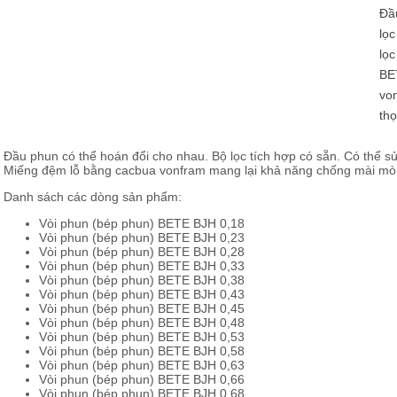
Đầu
lọc
lọc
BE
vo
thọ
Đầu phun có thể hoán đổi cho nhau. Bộ lọc tích hợp có sẵn. Có thể 
Miếng đệm lỗ bằng cacbua vonfram mang lại khả năng chống mài mòn 
Danh sách các dòng sản phẩm:
Vòi phun (bép phun) BETE BJH 0,18
Vòi phun (bép phun) BETE BJH 0,23
Vòi phun (bép phun) BETE BJH 0,28
Vòi phun (bép phun) BETE BJH 0,33
Vòi phun (bép phun) BETE BJH 0,38
Vòi phun (bép phun) BETE BJH 0,43
Vòi phun (bép phun) BETE BJH 0,45
Vòi phun (bép phun) BETE BJH 0,48
Vòi phun (bép phun) BETE BJH 0,53
Vòi phun (bép phun) BETE BJH 0,58
Vòi phun (bép phun) BETE BJH 0,63
Vòi phun (bép phun) BETE BJH 0,66
Vòi phun (bép phun) BETE BJH 0,68