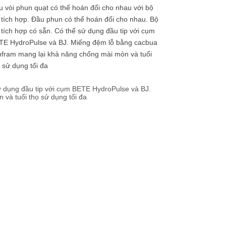
 vòi phun quạt có thể hoán đổi cho nhau với bộ
 tích hợp. Đầu phun có thể hoán đổi cho nhau. Bộ
 tích hợp có sẵn. Có thể sử dụng đầu tip với cụm
TE HydroPulse và BJ. Miếng đệm lỗ bằng cacbua
nfram mang lại khả năng chống mài mòn và tuổi
 sử dụng tối đa
sử dụng đầu tip với cụm BETE HydroPulse và BJ.
và tuổi thọ sử dụng tối đa