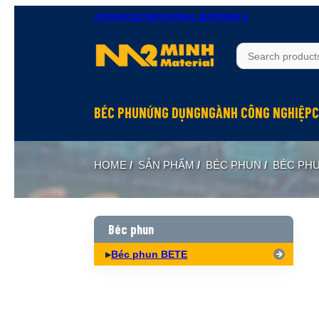
ADVANCED INDUSTRIAL MATERIALS
BÉC PHUN
ỨNG DỤNG
NGÀNH CÔNG NGHIỆP
C
Béc phun Inox
Rửa bề mặt
Hầm mỏ
HOME
/
SẢN PHẨM
/
BÉC PHUN
/
BÉC PH
Béc phun Đồng Brass
Làm mát
Hóa chất
Béc phun Nhựa PP
Dập bụi
Đóng tàu
Biên dạng hình nón đặc Full Cone
Xử lý khí
Thực phẩm
Béc phun
Biên dạng hình nón rỗng Hollow Cone
Phun hóa chất
Dệt may
Béc phun BETE
Biên dạng quạt Flat Fan
Làm ẩm, phun sương
Xi măng
Biên dạng tia thẳng Solid Jet
Hấp thụ khí
Xây dựng