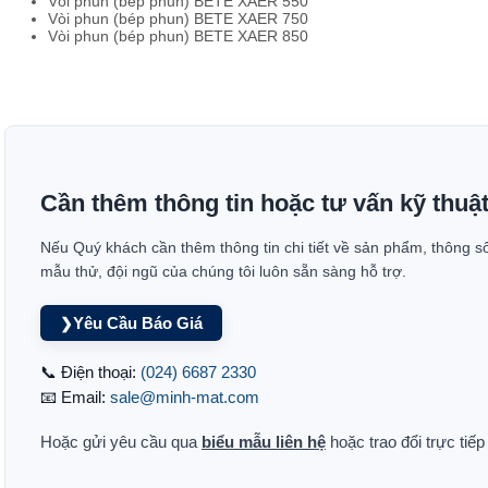
Vòi phun (bép phun) BETE XAER 550
Vòi phun (bép phun) BETE XAER 750
Vòi phun (bép phun) BETE XAER 850
Cần thêm thông tin hoặc tư vấn kỹ thuậ
Nếu Quý khách cần thêm thông tin chi tiết về sản phẩm, thông s
mẫu thử, đội ngũ của chúng tôi luôn sẵn sàng hỗ trợ.
Yêu Cầu Báo Giá
❯
📞 Điện thoại:
(024) 6687 2330
📧 Email:
sale@minh-mat.com
Hoặc gửi yêu cầu qua
biểu mẫu liên hệ
hoặc trao đổi trực tiế