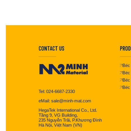
CONTACT US
PROD
Béc 
Béc 
Béc
Béc
Tel: 024-6687-2330
eMail: sale@minh-mat.com
HegaTek International Co., Ltd.
Tầng 9, VG Building,
235 Nguyễn Trãi, P.Khương Đình
Hà Nội, Việt Nam (VN)