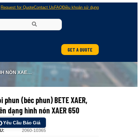
Request for Quote
Contact Us
FAQ
Điều khoản sử dụng
GET A QUOTE
ÓN XAER 650
i phun (béc phun) BETE XAER,
ên dạng hình nón XAER 650
Yêu Cầu Báo Giá
❯
U:
2060-10365