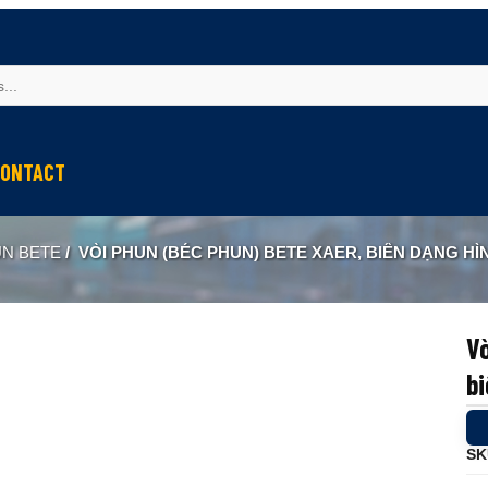
ONTACT
UN BETE
/
VÒI PHUN (BÉC PHUN) BETE XAER, BIÊN DẠNG HÌNH N
Vò
bi
SK