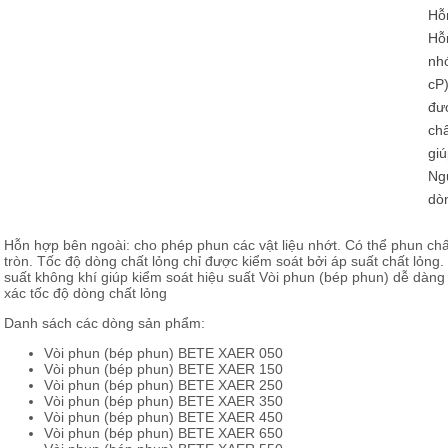
Hỗn
Hỗn
nhớ
cP)
đượ
chấ
giú
Ngu
dòn
Hỗn hợp bên ngoài: cho phép phun các vật liệu nhớt. Có thể phun chấ
tròn. Tốc độ dòng chất lỏng chỉ được kiểm soát bởi áp suất chất lỏng
suất không khí giúp kiểm soát hiệu suất Vòi phun (bép phun) dễ dàng
xác tốc độ dòng chất lỏng
Danh sách các dòng sản phẩm:
Vòi phun (bép phun) BETE XAER 050
Vòi phun (bép phun) BETE XAER 150
Vòi phun (bép phun) BETE XAER 250
Vòi phun (bép phun) BETE XAER 350
Vòi phun (bép phun) BETE XAER 450
Vòi phun (bép phun) BETE XAER 650