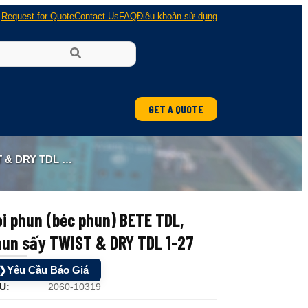
Request for Quote
Contact Us
FAQ
Điều khoản sử dụng
GET A QUOTE
DRY TDL 1-27
i phun (béc phun) BETE TDL,
hun sấy TWIST & DRY TDL 1-27
Yêu Cầu Báo Giá
❯
U:
2060-10319