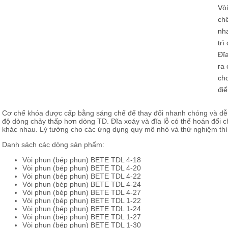
Vòi
ch
nh
trì
Đĩa
ra 
ch
điể
Cơ chế khóa được cấp bằng sáng chế để thay đổi nhanh chóng và dễ
độ dòng chảy thấp hơn dòng TD. Đĩa xoáy và đĩa lỗ có thể hoán đổi c
khác nhau. Lý tưởng cho các ứng dụng quy mô nhỏ và thử nghiệm thí 
Danh sách các dòng sản phẩm:
Vòi phun (bép phun) BETE TDL 4-18
Vòi phun (bép phun) BETE TDL 4-20
Vòi phun (bép phun) BETE TDL 4-22
Vòi phun (bép phun) BETE TDL 4-24
Vòi phun (bép phun) BETE TDL 4-27
Vòi phun (bép phun) BETE TDL 1-22
Vòi phun (bép phun) BETE TDL 1-24
Vòi phun (bép phun) BETE TDL 1-27
Vòi phun (bép phun) BETE TDL 1-30