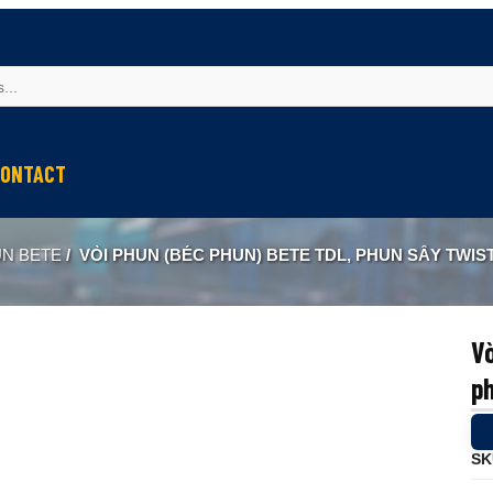
ONTACT
UN BETE
/
VÒI PHUN (BÉC PHUN) BETE TDL, PHUN SẤY TWIST & 
Vò
p
SK