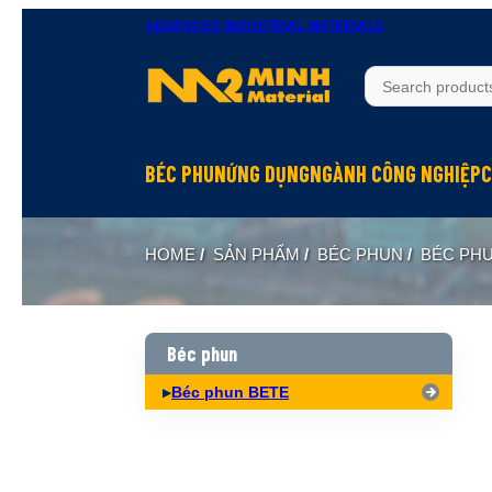
ADVANCED INDUSTRIAL MATERIALS
BÉC PHUN
ỨNG DỤNG
NGÀNH CÔNG NGHIỆP
C
Béc phun Inox
Rửa bề mặt
Hầm mỏ
HOME
/
SẢN PHẨM
/
BÉC PHUN
/
BÉC PH
Béc phun Đồng Brass
Làm mát
Hóa chất
Béc phun Nhựa PP
Dập bụi
Đóng tàu
Biên dạng hình nón đặc Full Cone
Xử lý khí
Thực phẩm
Béc phun
Biên dạng hình nón rỗng Hollow Cone
Phun hóa chất
Dệt may
Béc phun BETE
Biên dạng quạt Flat Fan
Làm ẩm, phun sương
Xi măng
Biên dạng tia thẳng Solid Jet
Hấp thụ khí
Xây dựng