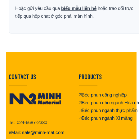
Hoặc gửi yêu cầu qua
biểu mẫu liên hệ
hoặc trao đổi trực
tiếp qua hộp chat ở góc phải màn hình.
CONTACT US
PRODUCTS
Béc phun công nghiệp
Béc phun cho ngành Hóa ch
Béc phun ngành thực phẩm
Béc phun ngành Xi măng
Tel: 024-6687-2330
eMail: sale@minh-mat.com