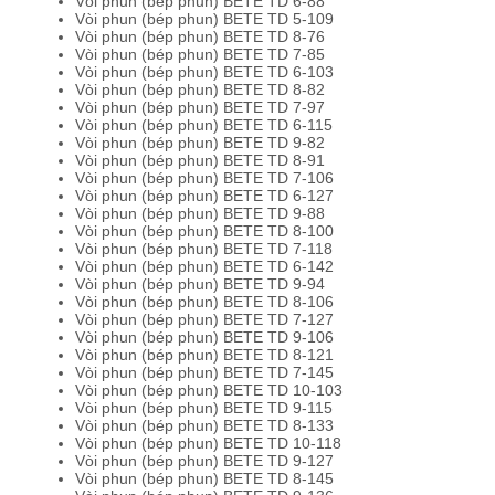
Vòi phun (bép phun) BETE TD 6-88
Vòi phun (bép phun) BETE TD 5-109
Vòi phun (bép phun) BETE TD 8-76
Vòi phun (bép phun) BETE TD 7-85
Vòi phun (bép phun) BETE TD 6-103
Vòi phun (bép phun) BETE TD 8-82
Vòi phun (bép phun) BETE TD 7-97
Vòi phun (bép phun) BETE TD 6-115
Vòi phun (bép phun) BETE TD 9-82
Vòi phun (bép phun) BETE TD 8-91
Vòi phun (bép phun) BETE TD 7-106
Vòi phun (bép phun) BETE TD 6-127
Vòi phun (bép phun) BETE TD 9-88
Vòi phun (bép phun) BETE TD 8-100
Vòi phun (bép phun) BETE TD 7-118
Vòi phun (bép phun) BETE TD 6-142
Vòi phun (bép phun) BETE TD 9-94
Vòi phun (bép phun) BETE TD 8-106
Vòi phun (bép phun) BETE TD 7-127
Vòi phun (bép phun) BETE TD 9-106
Vòi phun (bép phun) BETE TD 8-121
Vòi phun (bép phun) BETE TD 7-145
Vòi phun (bép phun) BETE TD 10-103
Vòi phun (bép phun) BETE TD 9-115
Vòi phun (bép phun) BETE TD 8-133
Vòi phun (bép phun) BETE TD 10-118
Vòi phun (bép phun) BETE TD 9-127
Vòi phun (bép phun) BETE TD 8-145