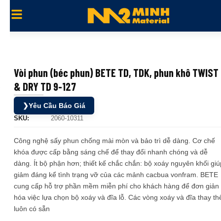
Vòi phun (béc phun) BETE TD, TDK, phun khô TWIST
& DRY TD 9-127
❯
Yêu Cầu Báo Giá
SKU:
2060-10311
Công nghệ sấy phun chống mài mòn và bảo trì dễ dàng. Cơ chế
khóa được cấp bằng sáng chế để thay đổi nhanh chóng và dễ
dàng. Ít bộ phận hơn; thiết kế chắc chắn: bộ xoáy nguyên khối giú
giảm đáng kể tình trạng vỡ của các mảnh cacbua vonfram. BETE
cung cấp hỗ trợ phần mềm miễn phí cho khách hàng để đơn giản
hóa việc lựa chọn bộ xoáy và đĩa lỗ. Các vòng xoáy và đĩa thay th
luôn có sẵn