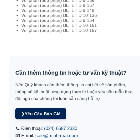
Vòi phun (bép phun) BETE TD 9-136
Vòi phun (bép phun) BETE TD 8-157
Vòi phun (bép phun) BETE TD 9-148
Vòi phun (bép phun) BETE TD 10-136
Vòi phun (bép phun) BETE TD 9-154
Vòi phun (bép phun) BETE TD 10-151
Vòi phun (bép phun) BETE TD 10-157
Cần thêm thông tin hoặc tư vấn kỹ thuật?
Nếu Quý khách cần thêm thông tin chi tiết về sản phẩm,
thông số kỹ thuật, ứng dụng thực tế hoặc yêu cầu mẫu thử,
đội ngũ của chúng tôi luôn sẵn sàng hỗ trợ.
❯
Yêu Cầu Báo Giá
📞 Điện thoại:
(024) 6687 2330
📧 Email:
sale@minh-mat.com