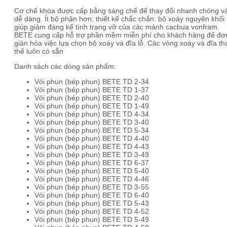
Cơ chế khóa được cấp bằng sáng chế để thay đổi nhanh chóng v
dễ dàng. Ít bộ phận hơn; thiết kế chắc chắn: bộ xoáy nguyên khối
giúp giảm đáng kể tình trạng vỡ của các mảnh cacbua vonfram.
BETE cung cấp hỗ trợ phần mềm miễn phí cho khách hàng để đơ
giản hóa việc lựa chọn bộ xoáy và đĩa lỗ. Các vòng xoáy và đĩa th
thế luôn có sẵn
Danh sách các dòng sản phẩm:
Vòi phun (bép phun) BETE TD 2-34
Vòi phun (bép phun) BETE TD 1-37
Vòi phun (bép phun) BETE TD 2-40
Vòi phun (bép phun) BETE TD 1-49
Vòi phun (bép phun) BETE TD 4-34
Vòi phun (bép phun) BETE TD 3-40
Vòi phun (bép phun) BETE TD 5-34
Vòi phun (bép phun) BETE TD 4-40
Vòi phun (bép phun) BETE TD 4-43
Vòi phun (bép phun) BETE TD 3-49
Vòi phun (bép phun) BETE TD 6-37
Vòi phun (bép phun) BETE TD 5-40
Vòi phun (bép phun) BETE TD 4-46
Vòi phun (bép phun) BETE TD 3-55
Vòi phun (bép phun) BETE TD 6-40
Vòi phun (bép phun) BETE TD 5-43
Vòi phun (bép phun) BETE TD 4-52
Vòi phun (bép phun) BETE TD 5-49