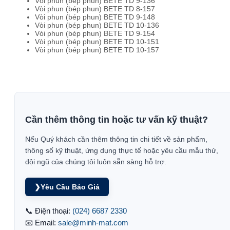
Vòi phun (bép phun) BETE TD 9-136
Vòi phun (bép phun) BETE TD 8-157
Vòi phun (bép phun) BETE TD 9-148
Vòi phun (bép phun) BETE TD 10-136
Vòi phun (bép phun) BETE TD 9-154
Vòi phun (bép phun) BETE TD 10-151
Vòi phun (bép phun) BETE TD 10-157
Cần thêm thông tin hoặc tư vấn kỹ thuật?
Nếu Quý khách cần thêm thông tin chi tiết về sản phẩm,
thông số kỹ thuật, ứng dụng thực tế hoặc yêu cầu mẫu thử,
đội ngũ của chúng tôi luôn sẵn sàng hỗ trợ.
❯
Yêu Cầu Báo Giá
📞 Điện thoại:
(024) 6687 2330
📧 Email:
sale@minh-mat.com