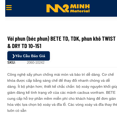
Vòi phun (béc phun) BETE TD, TDK, phun khô TWIST
& DRY TD 10-151
❯
Yêu Cầu Báo Giá
SKU:
2060-10242
Công nghệ sấy phun chống mài mòn và bảo trì dễ dàng. Cơ chế
khóa được cấp bằng sáng chế để thay đổi nhanh chóng và dễ
dàng. Ít bộ phận hơn; thiết kế chắc chắn: bộ xoáy nguyên khối giú
giảm đáng kể tình trạng vỡ của các mảnh cacbua vonfram. BETE
cung cấp hỗ trợ phần mềm miễn phí cho khách hàng để đơn giản
hóa việc lựa chọn bộ xoáy và đĩa lỗ. Các vòng xoáy và đĩa thay th
luôn có sẵn