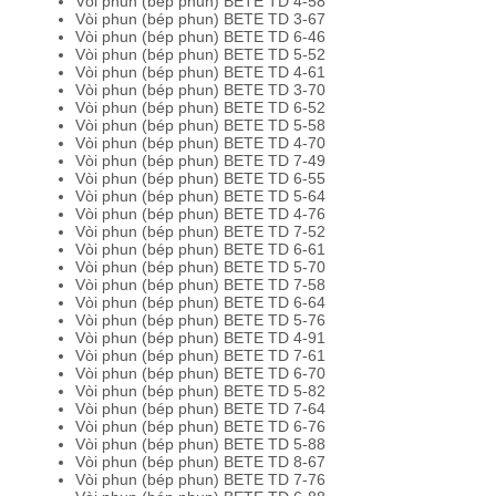
Vòi phun (bép phun) BETE TD 4-58
Vòi phun (bép phun) BETE TD 3-67
Vòi phun (bép phun) BETE TD 6-46
Vòi phun (bép phun) BETE TD 5-52
Vòi phun (bép phun) BETE TD 4-61
Vòi phun (bép phun) BETE TD 3-70
Vòi phun (bép phun) BETE TD 6-52
Vòi phun (bép phun) BETE TD 5-58
Vòi phun (bép phun) BETE TD 4-70
Vòi phun (bép phun) BETE TD 7-49
Vòi phun (bép phun) BETE TD 6-55
Vòi phun (bép phun) BETE TD 5-64
Vòi phun (bép phun) BETE TD 4-76
Vòi phun (bép phun) BETE TD 7-52
Vòi phun (bép phun) BETE TD 6-61
Vòi phun (bép phun) BETE TD 5-70
Vòi phun (bép phun) BETE TD 7-58
Vòi phun (bép phun) BETE TD 6-64
Vòi phun (bép phun) BETE TD 5-76
Vòi phun (bép phun) BETE TD 4-91
Vòi phun (bép phun) BETE TD 7-61
Vòi phun (bép phun) BETE TD 6-70
Vòi phun (bép phun) BETE TD 5-82
Vòi phun (bép phun) BETE TD 7-64
Vòi phun (bép phun) BETE TD 6-76
Vòi phun (bép phun) BETE TD 5-88
Vòi phun (bép phun) BETE TD 8-67
Vòi phun (bép phun) BETE TD 7-76