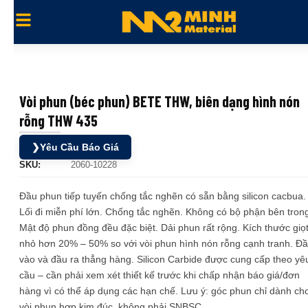
Vòi phun (béc phun) BETE THW, biên dạng hình nón
rỗng THW 435
❯
Yêu Cầu Báo Giá
SKU:
2060-10228
Đầu phun tiếp tuyến chống tắc nghẽn có sẵn bằng silicon cacbua.
Lối đi miễn phí lớn. Chống tắc nghẽn. Không có bộ phận bên tron
Mật độ phun đồng đều đặc biệt. Dải phun rất rộng. Kích thước giọ
nhỏ hơn 20% – 50% so với vòi phun hình nón rỗng cạnh tranh. Đ
vào và đầu ra thẳng hàng. Silicon Carbide được cung cấp theo yê
cầu – cần phải xem xét thiết kế trước khi chấp nhận báo giá/đơn
hàng vì có thể áp dụng các hạn chế. Lưu ý: góc phun chỉ dành ch
vòi phun hợp kim đúc, không phải SNBSC