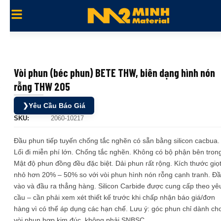
Vòi phun (béc phun) BETE THW, biên dạng hình nón
rỗng THW 205
❯
Yêu Cầu Báo Giá
SKU:
2060-10217
Đầu phun tiếp tuyến chống tắc nghẽn có sẵn bằng silicon cacbua.
Lối đi miễn phí lớn. Chống tắc nghẽn. Không có bộ phận bên tron
Mật độ phun đồng đều đặc biệt. Dải phun rất rộng. Kích thước giọ
nhỏ hơn 20% – 50% so với vòi phun hình nón rỗng cạnh tranh. Đ
vào và đầu ra thẳng hàng. Silicon Carbide được cung cấp theo yê
cầu – cần phải xem xét thiết kế trước khi chấp nhận báo giá/đơn
hàng vì có thể áp dụng các hạn chế. Lưu ý: góc phun chỉ dành ch
vòi phun hợp kim đúc, không phải SNBSC