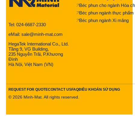
Béc phun cho ngành Hóa ch
Béc phun ngành thực phẩm
Béc phun ngành Xi măng
Tel: 024-6687-2330
eMail: sale@minh-mat.com
HegaTek International Co., Ltd.
Tầng 9, VG Building,
235 Nguyễn Trãi, P.Khương
Đình
Hà Nội, Việt Nam (VN)
REQUEST FOR QUOTE
CONTACT US
FAQ
ĐIỀU KHOẢN SỬ DỤNG
©
2026
Minh-Mat. All rights reserved.