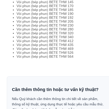
Vòi phun (bép phun) BETE THW 145
Vòi phun (bép phun) BETE THW 170
Vòi phun (bép phun) BETE THW 185
Vòi phun (bép phun) BETE THW 190
Vòi phun (bép phun) BETE THW 192
Vòi phun (bép phun) BETE THW 205
Vòi phun (bép phun) BETE THW 230
Vòi phun (bép phun) BETE THW 280
Vòi phun (bép phun) BETE THW 320
Vòi phun (bép phun) BETE THW 340
Vòi phun (bép phun) BETE THW 412
Vòi phun (bép phun) BETE THW 435
Vòi phun (bép phun) BETE THW 469
Vòi phun (bép phun) BETE THW 526
Vòi phun (bép phun) BETE THW 564
Cần thêm thông tin hoặc tư vấn kỹ thuật?
Nếu Quý khách cần thêm thông tin chi tiết về sản phẩm,
thông số kỹ thuật, ứng dụng thực tế hoặc yêu cầu mẫu thử,