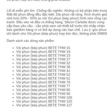
Lối đi miễn phí lớn. Chống tắc nghẽn. Không có bộ phận bên tron
Mật độ phun đồng đều đặc biệt. Dải phun rất rộng. Kích thước giọ
nhỏ hơn 20% - 50% so với Vòi phun (bép phun) hình nón rỗng cạ
tranh. Đầu vào và đầu ra thẳng hàng. Silicon Carbide được cung
cấp theo yêu cầu - cần phải xem xét thiết kế trước khi chấp nhận
báo giá/đơn hàng vì có thể áp dụng các hạn chế. Lưu ý: góc phun
chỉ dành cho Vòi phun (bép phun) hợp kim đúc, không phải SNBS
Danh sách các dòng sản phẩm:
Vòi phun (bép phun) BETE THW 15
Vòi phun (bép phun) BETE THW 18
Vòi phun (bép phun) BETE THW 23
Vòi phun (bép phun) BETE THW 27
Vòi phun (bép phun) BETE THW 32
Vòi phun (bép phun) BETE THW 38
Vòi phun (bép phun) BETE THW 41
Vòi phun (bép phun) BETE THW 52
Vòi phun (bép phun) BETE THW 61
Vòi phun (bép phun) BETE THW 70
Vòi phun (bép phun) BETE THW 77
Vòi phun (bép phun) BETE THW 85
Vòi phun (bép phun) BETE THW 90
Vòi phun (bép phun) BETE THW 105
Vòi phun (bép phun) BETE THW 125
Vòi phun (bép phun) BETE THW 127