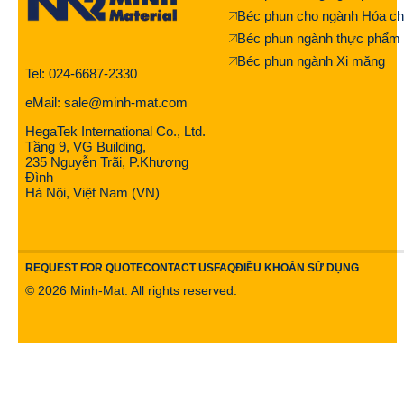
Béc phun cho ngành Hóa ch
Béc phun ngành thực phẩm
Béc phun ngành Xi măng
Tel: 024-6687-2330
eMail: sale@minh-mat.com
HegaTek International Co., Ltd.
Tầng 9, VG Building,
235 Nguyễn Trãi, P.Khương
Đình
Hà Nội, Việt Nam (VN)
REQUEST FOR QUOTE
CONTACT US
FAQ
ĐIỀU KHOẢN SỬ DỤNG
©
2026
Minh-Mat. All rights reserved.