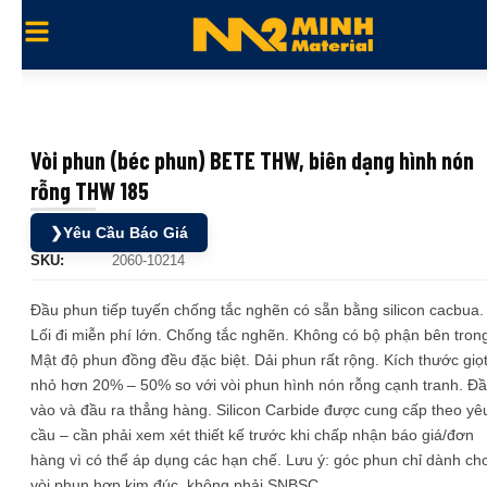
Vòi phun (béc phun) BETE THW, biên dạng hình nón
rỗng THW 185
❯
Yêu Cầu Báo Giá
SKU:
2060-10214
Đầu phun tiếp tuyến chống tắc nghẽn có sẵn bằng silicon cacbua.
Lối đi miễn phí lớn. Chống tắc nghẽn. Không có bộ phận bên tron
Mật độ phun đồng đều đặc biệt. Dải phun rất rộng. Kích thước giọ
nhỏ hơn 20% – 50% so với vòi phun hình nón rỗng cạnh tranh. Đ
vào và đầu ra thẳng hàng. Silicon Carbide được cung cấp theo yê
cầu – cần phải xem xét thiết kế trước khi chấp nhận báo giá/đơn
hàng vì có thể áp dụng các hạn chế. Lưu ý: góc phun chỉ dành ch
vòi phun hợp kim đúc, không phải SNBSC